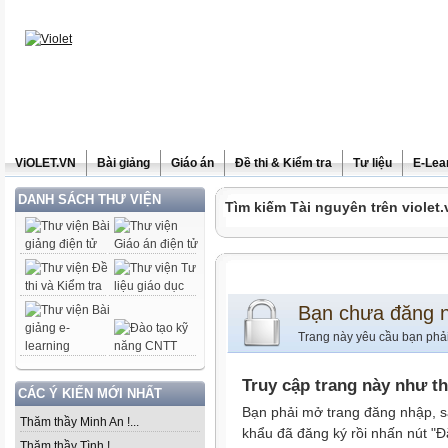
ViOLET.VN
Bài giảng
Giáo án
Đề thi & Kiểm tra
Tư liệu
E-Lea
DANH SÁCH THƯ VIỆN
Tìm kiếm Tài nguyên trên violet.
Bạn chưa đăng 
Trang này yêu cầu bạn phả
Truy cập trang này như t
CÁC Ý KIẾN MỚI NHẤT
Bạn phải mở trang đăng nhập, s
Thăm thầy Minh An !...
khẩu đã đăng ký rồi nhấn nút "Đ
Thăm thầy Tình !...