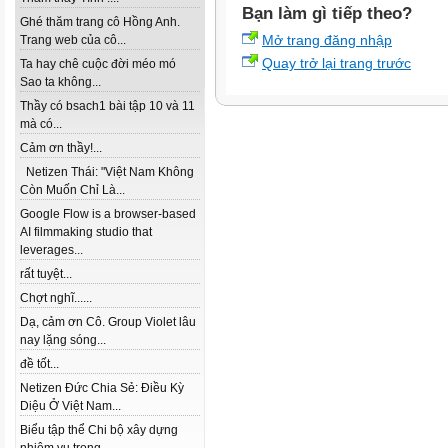
Bạn làm gì tiếp theo?
Ghé thăm trang cô Hồng Anh.
Mở trang đăng nhập
Trang web của cô...
Quay trở lại trang trước
Ta hay chê cuộc đời méo mó
Sao ta không...
Thầy có bsach1 bài tập 10 và 11
mà có...
Cảm ơn thầy!...
Netizen Thái: "Việt Nam Không
Còn Muốn Chỉ Là...
Google Flow is a browser-based
AI filmmaking studio that
leverages...
rất tuyệt...
Chợt nghĩ......
Dạ, cảm ơn Cô. Group Violet lâu
nay lặng sóng...
đề tốt...
Netizen Đức Chia Sẻ: Điều Kỳ
Diệu Ở Việt Nam...
Biểu tập thể Chi bộ xây dựng