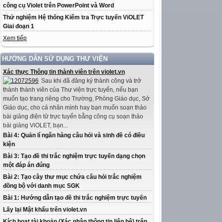
công cụ Violet trên PowerPoint và Word
Thử nghiệm Hệ thống Kiểm tra Trực tuyến ViOLET
Giai đoạn 1
Xem tiếp
HƯỚNG DẪN SỬ DỤNG THƯ VIỆN
Xác thực Thông tin thành viên trên violet.vn
Sau khi đã đăng ký thành công và trở
thành thành viên của Thư viện trực tuyến, nếu bạn
muốn tạo trang riêng cho Trường, Phòng Giáo dục, Sở
Giáo dục, cho cá nhân mình hay bạn muốn soạn thảo
bài giảng điện tử trực tuyến bằng công cụ soạn thảo
bài giảng ViOLET, bạn...
Bài 4: Quản lí ngân hàng câu hỏi và sinh đề có điều
kiện
Bài 3: Tạo đề thi trắc nghiệm trực tuyến dạng chọn
một đáp án đúng
Bài 2: Tạo cây thư mục chứa câu hỏi trắc nghiệm
đồng bộ với danh mục SGK
Bài 1: Hướng dẫn tạo đề thi trắc nghiệm trực tuyến
Lấy lại Mật khẩu trên violet.vn
Kích hoạt tài khoản (Xác nhận thông tin liên hệ) trên