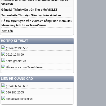
violet.vn
Đăng ký Thành viên trên Thư viện ViOLET
Tạo website Thư viện Giáo dục trên violet.vn
Hỗ trợ trực tuyến trên violet.vn bằng Phần mềm điều
khiển máy tính từ xa TeamViewer
Xem tiếp
HỖ TRỢ KĨ THUẬT
(024) 62 930 536
0919 1248 99
hotro@violet.vn
Hỗ trợ từ xa qua TeamViewer
LIÊN HỆ QUẢNG CÁO
(024) 66 745 632
096 181 2005
contact@bachkim.vn