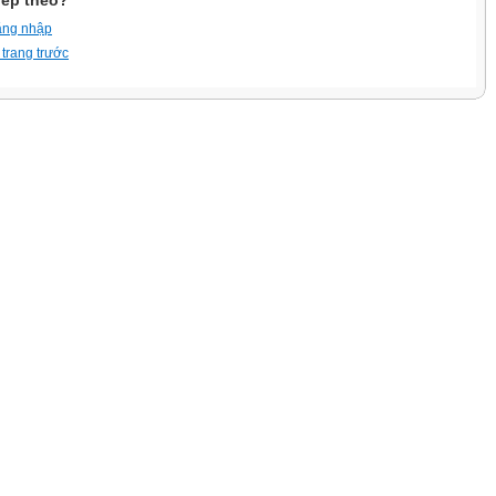
iếp theo?
ăng nhập
 trang trước