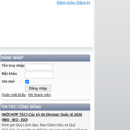
Đăng nhập / Đăng ký
ĐĂNG NHẬP
Tên truy nhập
Mật khẩu
Ghi nhớ
Quên mật khẩu
ĐK thành viên
TIN TỨC CỘNG ĐỒNG
[MỜI HỢP TÁC] Các kỳ thi Olympic Quốc tế 2026
(IMO - IEO - ISO)
Kính gửi Quý Lãnh đạo, Ban Giám hiệu và Quý