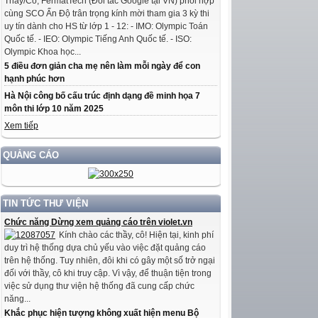
Thầy/Cô, FermatTech (Đối tác Google tại VN) phối hợp
cùng SCO Ấn Độ trân trọng kính mời tham gia 3 kỳ thi
uy tín dành cho HS từ lớp 1 - 12: - IMO: Olympic Toán
Quốc tế. - IEO: Olympic Tiếng Anh Quốc tế. - ISO:
Olympic Khoa học...
5 điều đơn giản cha mẹ nên làm mỗi ngày để con
hạnh phúc hơn
Hà Nội công bố cấu trúc định dạng đề minh họa 7
môn thi lớp 10 năm 2025
Xem tiếp
QUẢNG CÁO
TIN TỨC THƯ VIỆN
Chức năng Dừng xem quảng cáo trên violet.vn
Kính chào các thầy, cô! Hiện tại, kinh phí
duy trì hệ thống dựa chủ yếu vào việc đặt quảng cáo
trên hệ thống. Tuy nhiên, đôi khi có gây một số trở ngại
đối với thầy, cô khi truy cập. Vì vậy, để thuận tiện trong
việc sử dụng thư viện hệ thống đã cung cấp chức
năng...
Khắc phục hiện tượng không xuất hiện menu Bộ