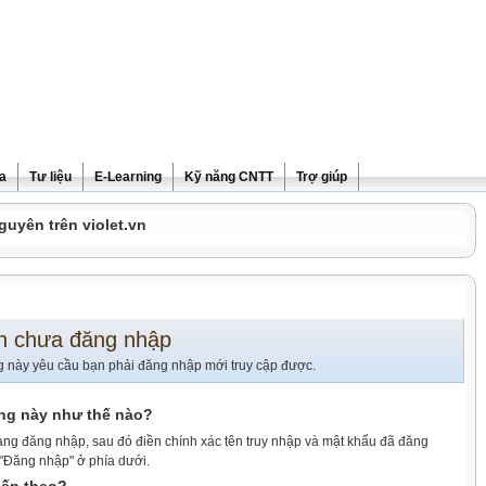
ra
Tư liệu
E-Learning
Kỹ năng CNTT
Trợ giúp
guyên trên violet.vn
n chưa đăng nhập
g này yêu cầu bạn phải đăng nhập mới truy cập được.
ang này như thế nào?
ang đăng nhập, sau đó điền chính xác tên truy nhập và mật khẩu đã đăng
 "Đăng nhập" ở phía dưới.