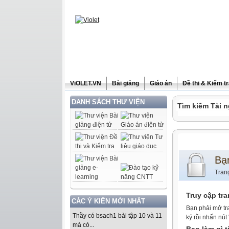
ViOLET.VN
Bài giảng
Giáo án
Đề thi & Kiểm t
DANH SÁCH THƯ VIỆN
Tìm kiếm Tài n
Bạ
Tran
Truy cập tr
CÁC Ý KIẾN MỚI NHẤT
Bạn phải mở tr
Thầy có bsach1 bài tập 10 và 11
ký rồi nhấn nút
mà có...