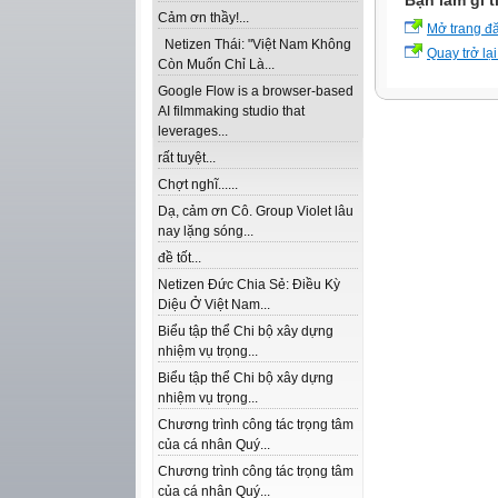
Bạn làm gì t
Cảm ơn thầy!...
Mở trang đ
Netizen Thái: "Việt Nam Không
Quay trở lại
Còn Muốn Chỉ Là...
Google Flow is a browser-based
AI filmmaking studio that
leverages...
rất tuyệt...
Chợt nghĩ......
Dạ, cảm ơn Cô. Group Violet lâu
nay lặng sóng...
đề tốt...
Netizen Đức Chia Sẻ: Điều Kỳ
Diệu Ở Việt Nam...
Biểu tập thể Chi bộ xây dựng
nhiệm vụ trọng...
Biểu tập thể Chi bộ xây dựng
nhiệm vụ trọng...
Chương trình công tác trọng tâm
của cá nhân Quý...
Chương trình công tác trọng tâm
của cá nhân Quý...