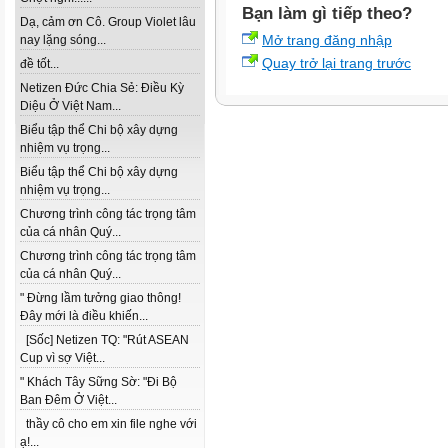
Bạn làm gì tiếp theo?
Dạ, cảm ơn Cô. Group Violet lâu
Mở trang đăng nhập
nay lặng sóng...
Quay trở lại trang trước
đề tốt...
Netizen Đức Chia Sẻ: Điều Kỳ
Diệu Ở Việt Nam...
Biểu tập thể Chi bộ xây dựng
nhiệm vụ trọng...
Biểu tập thể Chi bộ xây dựng
nhiệm vụ trọng...
Chương trình công tác trọng tâm
của cá nhân Quý...
Chương trình công tác trọng tâm
của cá nhân Quý...
" Đừng lầm tưởng giao thông!
Đây mới là điều khiến...
[Sốc] Netizen TQ: "Rút ASEAN
Cup vì sợ Việt...
" Khách Tây Sững Sờ: "Đi Bộ
Ban Đêm Ở Việt...
thầy cô cho em xin file nghe với
ạ!...