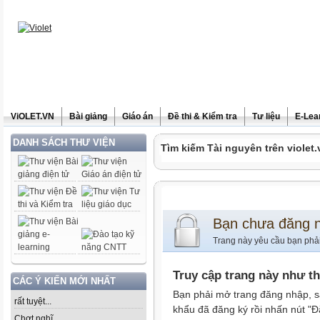
ViOLET.VN
Bài giảng
Giáo án
Đề thi & Kiểm tra
Tư liệu
E-Lea
DANH SÁCH THƯ VIỆN
Tìm kiếm Tài nguyên trên violet.
Bạn chưa đăng 
Trang này yêu cầu bạn phả
Truy cập trang này như t
CÁC Ý KIẾN MỚI NHẤT
Bạn phải mở trang đăng nhập, s
rất tuyệt...
khẩu đã đăng ký rồi nhấn nút "Đ
Chợt nghĩ......