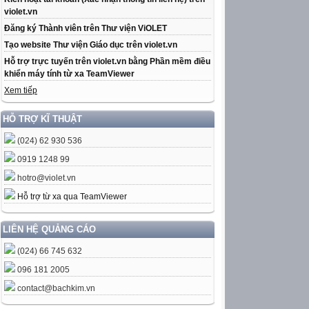
violet.vn
Đăng ký Thành viên trên Thư viện ViOLET
Tạo website Thư viện Giáo dục trên violet.vn
Hỗ trợ trực tuyến trên violet.vn bằng Phần mềm điều
khiển máy tính từ xa TeamViewer
Xem tiếp
HỖ TRỢ KĨ THUẬT
(024) 62 930 536
0919 1248 99
hotro@violet.vn
Hỗ trợ từ xa qua TeamViewer
LIÊN HỆ QUẢNG CÁO
(024) 66 745 632
096 181 2005
contact@bachkim.vn