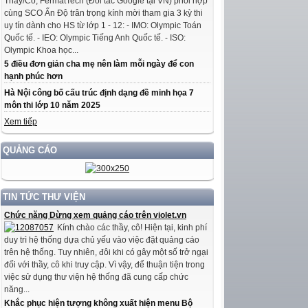
Thầy/Cô, FermatTech (Đối tác Google tại VN) phối hợp
cùng SCO Ấn Độ trân trọng kính mời tham gia 3 kỳ thi
uy tín dành cho HS từ lớp 1 - 12: - IMO: Olympic Toán
Quốc tế. - IEO: Olympic Tiếng Anh Quốc tế. - ISO:
Olympic Khoa học...
5 điều đơn giản cha mẹ nên làm mỗi ngày để con
hạnh phúc hơn
Hà Nội công bố cấu trúc định dạng đề minh họa 7
môn thi lớp 10 năm 2025
Xem tiếp
QUẢNG CÁO
TIN TỨC THƯ VIỆN
Chức năng Dừng xem quảng cáo trên violet.vn
Kính chào các thầy, cô! Hiện tại, kinh phí
duy trì hệ thống dựa chủ yếu vào việc đặt quảng cáo
trên hệ thống. Tuy nhiên, đôi khi có gây một số trở ngại
đối với thầy, cô khi truy cập. Vì vậy, để thuận tiện trong
việc sử dụng thư viện hệ thống đã cung cấp chức
năng...
Khắc phục hiện tượng không xuất hiện menu Bộ