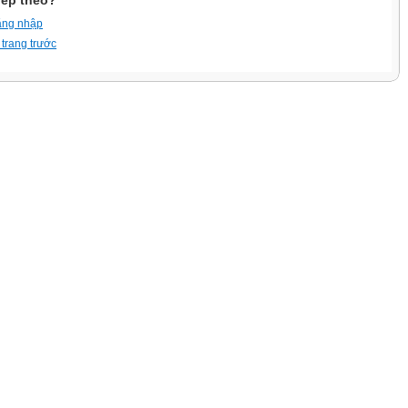
iếp theo?
ăng nhập
 trang trước