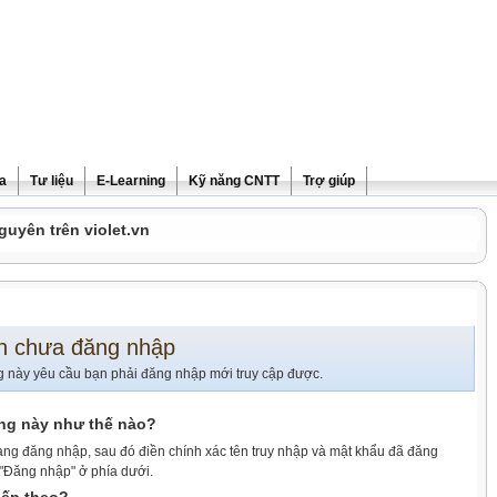
ra
Tư liệu
E-Learning
Kỹ năng CNTT
Trợ giúp
guyên trên violet.vn
n chưa đăng nhập
g này yêu cầu bạn phải đăng nhập mới truy cập được.
ang này như thế nào?
ang đăng nhập, sau đó điền chính xác tên truy nhập và mật khẩu đã đăng
 "Đăng nhập" ở phía dưới.