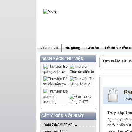
ViOLET.VN
Bài giảng
Giáo án
Đề thi & Kiểm t
DANH SÁCH THƯ VIỆN
Tìm kiếm Tài n
Bạ
Tran
Truy cập tr
CÁC Ý KIẾN MỚI NHẤT
Bạn phải mở tr
Thăm thầy Minh An !...
ký rồi nhấn nút
Thăm thầy Tình !...