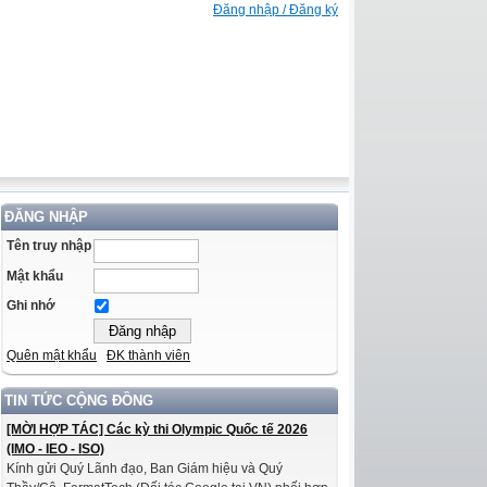
Đăng nhập / Đăng ký
ĐĂNG NHẬP
Tên truy nhập
Mật khẩu
Ghi nhớ
Quên mật khẩu
ĐK thành viên
TIN TỨC CỘNG ĐỒNG
[MỜI HỢP TÁC] Các kỳ thi Olympic Quốc tế 2026
(IMO - IEO - ISO)
Kính gửi Quý Lãnh đạo, Ban Giám hiệu và Quý