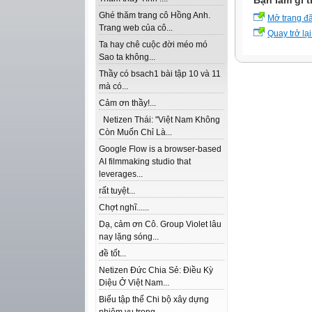
Bạn làm gì t
Ghé thăm trang cô Hồng Anh.
Mở trang đ
Trang web của cô...
Quay trở lại
Ta hay chê cuộc đời méo mó
Sao ta không...
Thầy có bsach1 bài tập 10 và 11
mà có...
Cảm ơn thầy!...
Netizen Thái: "Việt Nam Không
Còn Muốn Chỉ Là...
Google Flow is a browser-based
AI filmmaking studio that
leverages...
rất tuyệt...
Chợt nghĩ......
Dạ, cảm ơn Cô. Group Violet lâu
nay lặng sóng...
đề tốt...
Netizen Đức Chia Sẻ: Điều Kỳ
Diệu Ở Việt Nam...
Biểu tập thể Chi bộ xây dựng