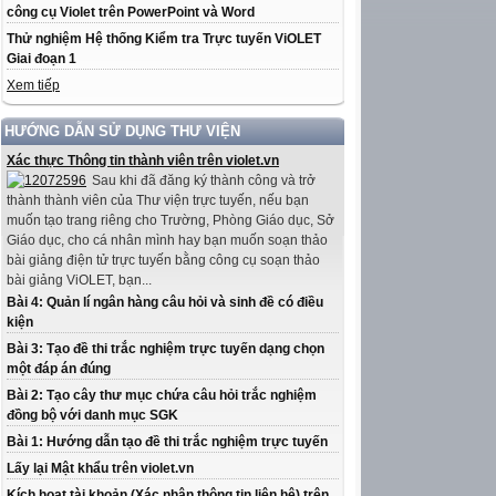
công cụ Violet trên PowerPoint và Word
Thử nghiệm Hệ thống Kiểm tra Trực tuyến ViOLET
Giai đoạn 1
Xem tiếp
HƯỚNG DẪN SỬ DỤNG THƯ VIỆN
Xác thực Thông tin thành viên trên violet.vn
Sau khi đã đăng ký thành công và trở
thành thành viên của Thư viện trực tuyến, nếu bạn
muốn tạo trang riêng cho Trường, Phòng Giáo dục, Sở
Giáo dục, cho cá nhân mình hay bạn muốn soạn thảo
bài giảng điện tử trực tuyến bằng công cụ soạn thảo
bài giảng ViOLET, bạn...
Bài 4: Quản lí ngân hàng câu hỏi và sinh đề có điều
kiện
Bài 3: Tạo đề thi trắc nghiệm trực tuyến dạng chọn
một đáp án đúng
Bài 2: Tạo cây thư mục chứa câu hỏi trắc nghiệm
đồng bộ với danh mục SGK
Bài 1: Hướng dẫn tạo đề thi trắc nghiệm trực tuyến
Lấy lại Mật khẩu trên violet.vn
Kích hoạt tài khoản (Xác nhận thông tin liên hệ) trên