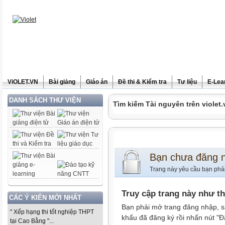
ViOLET.VN
Bài giảng
Giáo án
Đề thi & Kiểm tra
Tư liệu
E-Lea
DANH SÁCH THƯ VIỆN
Tìm kiếm Tài nguyên trên violet.
Bạn chưa đăng 
Trang này yêu cầu bạn phả
Truy cập trang này như t
CÁC Ý KIẾN MỚI NHẤT
Bạn phải mở trang đăng nhập, s
" Xếp hạng thi tốt nghiệp THPT
khẩu đã đăng ký rồi nhấn nút "Đ
tại Cao Bằng "...