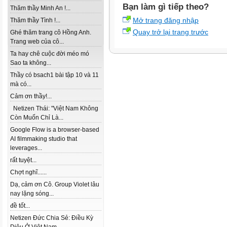
Bạn làm gì tiếp theo?
Thăm thầy Minh An !...
Mở trang đăng nhập
Thăm thầy Tình !...
Quay trở lại trang trước
Ghé thăm trang cô Hồng Anh.
Trang web của cô...
Ta hay chê cuộc đời méo mó
Sao ta không...
Thầy có bsach1 bài tập 10 và 11
mà có...
Cảm ơn thầy!...
Netizen Thái: "Việt Nam Không
Còn Muốn Chỉ Là...
Google Flow is a browser-based
AI filmmaking studio that
leverages...
rất tuyệt...
Chợt nghĩ......
Dạ, cảm ơn Cô. Group Violet lâu
nay lặng sóng...
đề tốt...
Netizen Đức Chia Sẻ: Điều Kỳ