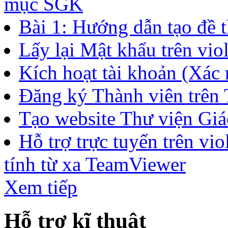
mục SGK
Bài 1: Hướng dẫn tạo đề t
Lấy lại Mật khẩu trên vio
Kích hoạt tài khoản (Xác n
Đăng ký Thành viên trên
Tạo website Thư viện Giáo
Hỗ trợ trực tuyến trên v
tính từ xa TeamViewer
Xem tiếp
Hỗ trợ kĩ thuật