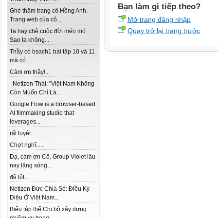
Bạn làm gì tiếp theo?
Ghé thăm trang cô Hồng Anh.
Mở trang đăng nhập
Trang web của cô...
Quay trở lại trang trước
Ta hay chê cuộc đời méo mó
Sao ta không...
Thầy có bsach1 bài tập 10 và 11
mà có...
Cảm ơn thầy!...
Netizen Thái: "Việt Nam Không
Còn Muốn Chỉ Là...
Google Flow is a browser-based
AI filmmaking studio that
leverages...
rất tuyệt...
Chợt nghĩ......
Dạ, cảm ơn Cô. Group Violet lâu
nay lặng sóng...
đề tốt...
Netizen Đức Chia Sẻ: Điều Kỳ
Diệu Ở Việt Nam...
Biểu tập thể Chi bộ xây dựng