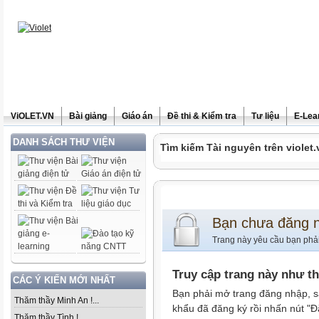
ViOLET.VN
Bài giảng
Giáo án
Đề thi & Kiểm tra
Tư liệu
E-Lea
DANH SÁCH THƯ VIỆN
Tìm kiếm Tài nguyên trên violet.
Bạn chưa đăng 
Trang này yêu cầu bạn phả
Truy cập trang này như t
CÁC Ý KIẾN MỚI NHẤT
Bạn phải mở trang đăng nhập, s
Thăm thầy Minh An !...
khẩu đã đăng ký rồi nhấn nút "Đ
Thăm thầy Tình !...