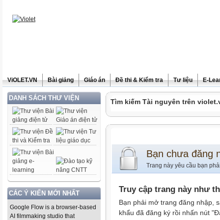
ViOLET.VN
Bài giảng
Giáo án
Đề thi & Kiểm tra
Tư liệu
E-Lea
DANH SÁCH THƯ VIỆN
Tìm kiếm Tài nguyên trên violet.
Bạn chưa đăng 
Trang này yêu cầu bạn phả
Truy cập trang này như t
CÁC Ý KIẾN MỚI NHẤT
Bạn phải mở trang đăng nhập, s
Google Flow is a browser-based
khẩu đã đăng ký rồi nhấn nút "Đ
AI filmmaking studio that