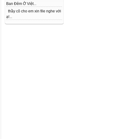
Ban Đêm Ở Việt...
thầy cô cho em xin file nghe với
ạ!...