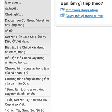
leverages...
Bạn làm gì tiếp theo?
rất tuyệt...
Mở trang đăng nhập
Chợt nghĩ......
Quay trở lại trang trước
Dạ, cảm ơn Cô. Group Violet lâu
nay lặng sóng...
đề tốt...
Netizen Đức Chia Sẻ: Điều Kỳ
Diệu Ở Việt Nam...
Biểu tập thể Chi bộ xây dựng
nhiệm vụ trọng...
Biểu tập thể Chi bộ xây dựng
nhiệm vụ trọng...
Chương trình công tác trọng tâm
của cá nhân Quý...
Chương trình công tác trọng tâm
của cá nhân Quý...
" Đừng lầm tưởng giao thông!
Đây mới là điều khiến...
[Sốc] Netizen TQ: "Rút ASEAN
Cup vì sợ Việt...
" Khách Tây Sững Sờ: "Đi Bộ