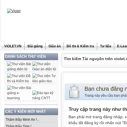
ViOLET.VN
Bài giảng
Giáo án
Đề thi & Kiểm tra
Tư liệu
E-Lea
DANH SÁCH THƯ VIỆN
Tìm kiếm Tài nguyên trên violet.
Bạn chưa đăng 
Trang này yêu cầu bạn phả
Truy cập trang này như t
CÁC Ý KIẾN MỚI NHẤT
Bạn phải mở trang đăng nhập, s
Thăm thầy Minh An !...
khẩu đã đăng ký rồi nhấn nút "Đ
Thăm thầy Tình !...