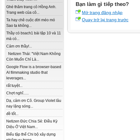
Bạn làm gì tiếp theo?
Ghé thăm trang cô Hồng Anh.
Mở trang đăng nhập
Trang web của cô...
Quay trở lại trang trước
Ta hay chê cuộc đời méo mó
Sao ta không...
Thầy có bsach1 bài tập 10 và 11
mà có...
Cảm ơn thầy!...
Netizen Thái: "Việt Nam Không
Còn Muốn Chỉ Là...
Google Flow is a browser-based
AI filmmaking studio that
leverages...
rất tuyệt...
Chợt nghĩ......
Dạ, cảm ơn Cô. Group Violet lâu
nay lặng sóng...
đề tốt...
Netizen Đức Chia Sẻ: Điều Kỳ
Diệu Ở Việt Nam...
Biểu tập thể Chi bộ xây dựng