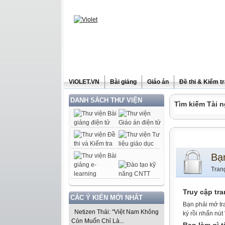
ViOLET.VN
Bài giảng
Giáo án
Đề thi & Kiểm t
DANH SÁCH THƯ VIỆN
Tìm kiếm Tài n
Bạ
Tran
Truy cập tr
CÁC Ý KIẾN MỚI NHẤT
Bạn phải mở tr
Netizen Thái: "Việt Nam Không
ký rồi nhấn nút
Còn Muốn Chỉ Là...