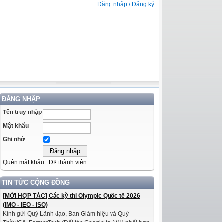
Đăng nhập / Đăng ký
ĐĂNG NHẬP
Tên truy nhập
Mật khẩu
Ghi nhớ
Quên mật khẩu
ĐK thành viên
TIN TỨC CỘNG ĐỒNG
[MỜI HỢP TÁC] Các kỳ thi Olympic Quốc tế 2026
(IMO - IEO - ISO)
Kính gửi Quý Lãnh đạo, Ban Giám hiệu và Quý