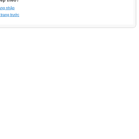
iếp theo?
ăng nhập
 trang trước