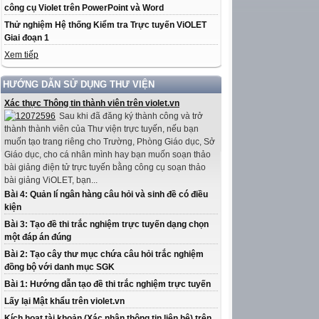
công cụ Violet trên PowerPoint và Word
Thử nghiệm Hệ thống Kiểm tra Trực tuyến ViOLET
Giai đoạn 1
Xem tiếp
HƯỚNG DẪN SỬ DỤNG THƯ VIỆN
Xác thực Thông tin thành viên trên violet.vn
Sau khi đã đăng ký thành công và trở
thành thành viên của Thư viện trực tuyến, nếu bạn
muốn tạo trang riêng cho Trường, Phòng Giáo dục, Sở
Giáo dục, cho cá nhân mình hay bạn muốn soạn thảo
bài giảng điện tử trực tuyến bằng công cụ soạn thảo
bài giảng ViOLET, bạn...
Bài 4: Quản lí ngân hàng câu hỏi và sinh đề có điều
kiện
Bài 3: Tạo đề thi trắc nghiệm trực tuyến dạng chọn
một đáp án đúng
Bài 2: Tạo cây thư mục chứa câu hỏi trắc nghiệm
đồng bộ với danh mục SGK
Bài 1: Hướng dẫn tạo đề thi trắc nghiệm trực tuyến
Lấy lại Mật khẩu trên violet.vn
Kích hoạt tài khoản (Xác nhận thông tin liên hệ) trên