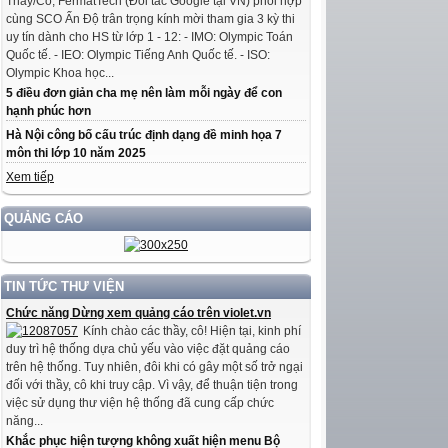
Thầy/Cô, FermatTech (Đối tác Google tại VN) phối hợp
cùng SCO Ấn Độ trân trọng kính mời tham gia 3 kỳ thi
uy tín dành cho HS từ lớp 1 - 12: - IMO: Olympic Toán
Quốc tế. - IEO: Olympic Tiếng Anh Quốc tế. - ISO:
Olympic Khoa học...
5 điều đơn giản cha mẹ nên làm mỗi ngày để con
hạnh phúc hơn
Hà Nội công bố cấu trúc định dạng đề minh họa 7
môn thi lớp 10 năm 2025
Xem tiếp
QUẢNG CÁO
TIN TỨC THƯ VIỆN
Chức năng Dừng xem quảng cáo trên violet.vn
Kính chào các thầy, cô! Hiện tại, kinh phí
duy trì hệ thống dựa chủ yếu vào việc đặt quảng cáo
trên hệ thống. Tuy nhiên, đôi khi có gây một số trở ngại
đối với thầy, cô khi truy cập. Vì vậy, để thuận tiện trong
việc sử dụng thư viện hệ thống đã cung cấp chức
năng...
Khắc phục hiện tượng không xuất hiện menu Bộ