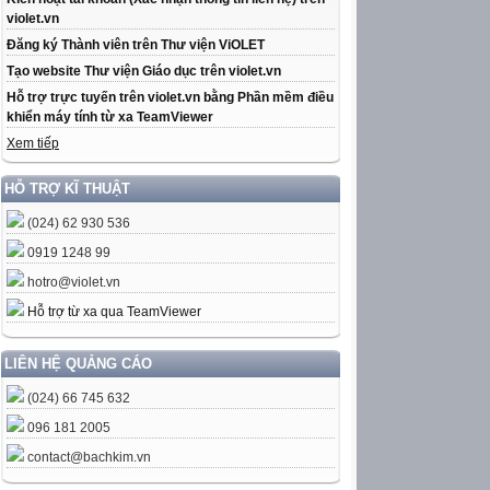
violet.vn
Đăng ký Thành viên trên Thư viện ViOLET
Tạo website Thư viện Giáo dục trên violet.vn
Hỗ trợ trực tuyến trên violet.vn bằng Phần mềm điều
khiển máy tính từ xa TeamViewer
Xem tiếp
HỖ TRỢ KĨ THUẬT
(024) 62 930 536
0919 1248 99
hotro@violet.vn
Hỗ trợ từ xa qua TeamViewer
LIÊN HỆ QUẢNG CÁO
(024) 66 745 632
096 181 2005
contact@bachkim.vn