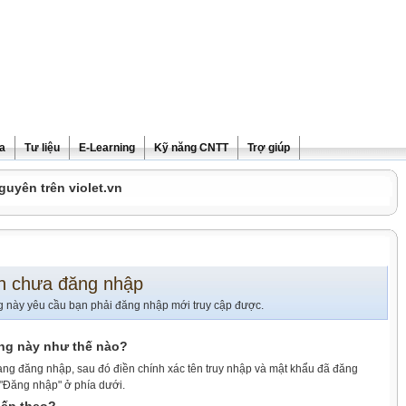
ra
Tư liệu
E-Learning
Kỹ năng CNTT
Trợ giúp
guyên trên violet.vn
n chưa đăng nhập
g này yêu cầu bạn phải đăng nhập mới truy cập được.
ang này như thế nào?
ang đăng nhập, sau đó điền chính xác tên truy nhập và mật khẩu đã đăng
 "Đăng nhập" ở phía dưới.