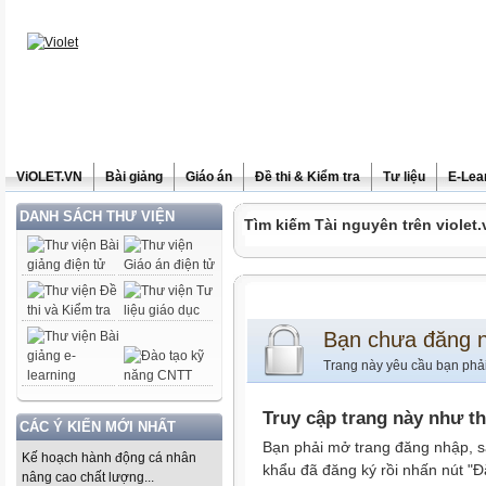
ViOLET.VN
Bài giảng
Giáo án
Đề thi & Kiểm tra
Tư liệu
E-Lea
DANH SÁCH THƯ VIỆN
Tìm kiếm Tài nguyên trên violet.
Bạn chưa đăng 
Trang này yêu cầu bạn phả
Truy cập trang này như t
CÁC Ý KIẾN MỚI NHẤT
Bạn phải mở trang đăng nhập, s
Kế hoạch hành động cá nhân
khẩu đã đăng ký rồi nhấn nút "Đ
nâng cao chất lượng...