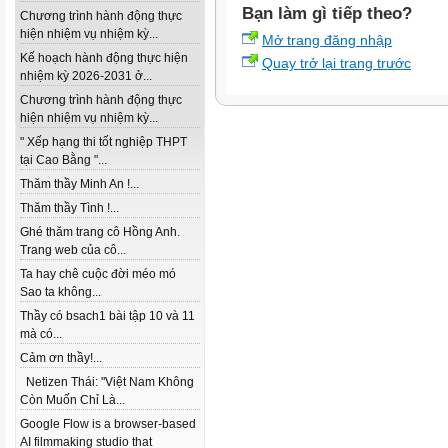
Bạn làm gì tiếp theo?
Chương trình hành động thực
hiện nhiệm vụ nhiệm kỳ...
Mở trang đăng nhập
Kế hoạch hành động thực hiện
Quay trở lại trang trước
nhiệm kỳ 2026-2031 ở...
Chương trình hành động thực
hiện nhiệm vụ nhiệm kỳ...
" Xếp hạng thi tốt nghiệp THPT
tại Cao Bằng "...
Thăm thầy Minh An !...
Thăm thầy Tình !...
Ghé thăm trang cô Hồng Anh.
Trang web của cô...
Ta hay chê cuộc đời méo mó
Sao ta không...
Thầy có bsach1 bài tập 10 và 11
mà có...
Cảm ơn thầy!...
Netizen Thái: "Việt Nam Không
Còn Muốn Chỉ Là...
Google Flow is a browser-based
AI filmmaking studio that