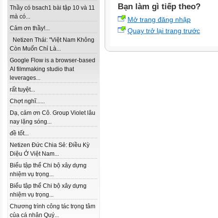
Bạn làm gì tiếp theo?
Thầy có bsach1 bài tập 10 và 11
mà có...
Mở trang đăng nhập
Cảm ơn thầy!...
Quay trở lại trang trước
Netizen Thái: "Việt Nam Không
Còn Muốn Chỉ Là...
Google Flow is a browser-based
AI filmmaking studio that
leverages...
rất tuyệt...
Chợt nghĩ......
Dạ, cảm ơn Cô. Group Violet lâu
nay lặng sóng...
đề tốt...
Netizen Đức Chia Sẻ: Điều Kỳ
Diệu Ở Việt Nam...
Biểu tập thể Chi bộ xây dựng
nhiệm vụ trọng...
Biểu tập thể Chi bộ xây dựng
nhiệm vụ trọng...
Chương trình công tác trọng tâm
của cá nhân Quý...