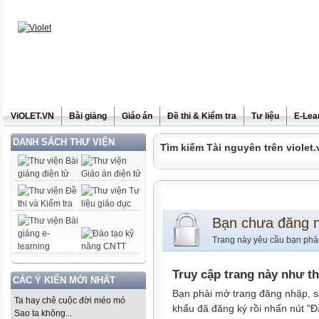
ViOLET.VN
Bài giảng
Giáo án
Đề thi & Kiểm tra
Tư liệu
E-Lea
DANH SÁCH THƯ VIỆN
Tìm kiếm Tài nguyên trên violet.
Bạn chưa đăng 
Trang này yêu cầu bạn phả
Truy cập trang này như t
CÁC Ý KIẾN MỚI NHẤT
Bạn phải mở trang đăng nhập, s
Ta hay chê cuộc đời méo mó
khẩu đã đăng ký rồi nhấn nút "Đ
Sao ta không...