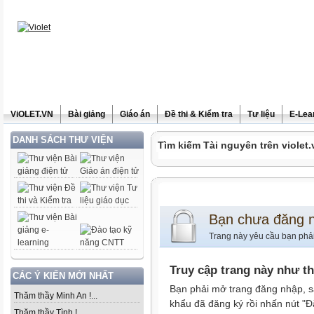
ViOLET.VN
Bài giảng
Giáo án
Đề thi & Kiểm tra
Tư liệu
E-Lea
DANH SÁCH THƯ VIỆN
Tìm kiếm Tài nguyên trên violet.
Bạn chưa đăng 
Trang này yêu cầu bạn phả
Truy cập trang này như t
CÁC Ý KIẾN MỚI NHẤT
Bạn phải mở trang đăng nhập, s
Thăm thầy Minh An !...
khẩu đã đăng ký rồi nhấn nút "Đ
Thăm thầy Tình !...