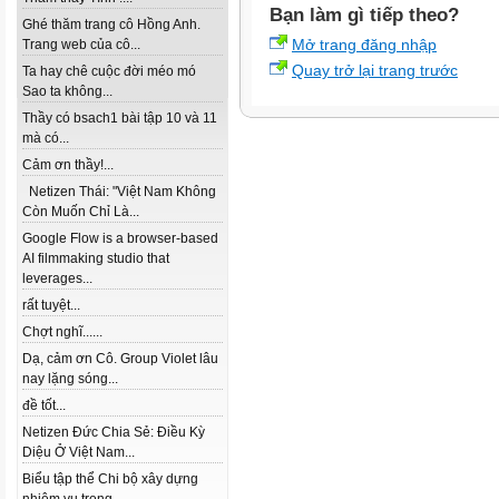
Bạn làm gì tiếp theo?
Ghé thăm trang cô Hồng Anh.
Mở trang đăng nhập
Trang web của cô...
Quay trở lại trang trước
Ta hay chê cuộc đời méo mó
Sao ta không...
Thầy có bsach1 bài tập 10 và 11
mà có...
Cảm ơn thầy!...
Netizen Thái: "Việt Nam Không
Còn Muốn Chỉ Là...
Google Flow is a browser-based
AI filmmaking studio that
leverages...
rất tuyệt...
Chợt nghĩ......
Dạ, cảm ơn Cô. Group Violet lâu
nay lặng sóng...
đề tốt...
Netizen Đức Chia Sẻ: Điều Kỳ
Diệu Ở Việt Nam...
Biểu tập thể Chi bộ xây dựng