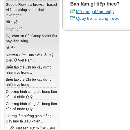
Bạn làm gì tiếp theo?
Google Flow is a browser-based
AI filmmaking studio that
Mở trang đăng nhập
leverages...
Quay trở lại trang trước
rất tuyệt...
Chợt nghĩ......
Dạ, cảm ơn Cô. Group Violet lâu
nay lặng sóng...
đề tốt...
Netizen Đức Chia Sẻ: Điều Kỳ
Diệu Ở Việt Nam...
Biểu tập thể Chi bộ xây dựng
nhiệm vụ trọng...
Biểu tập thể Chi bộ xây dựng
nhiệm vụ trọng...
Chương trình công tác trọng tâm
của cá nhân Quý...
Chương trình công tác trọng tâm
của cá nhân Quý...
" Đừng lầm tưởng giao thông!
Đây mới là điều khiến...
[Sốc] Netizen TQ: "Rút ASEAN