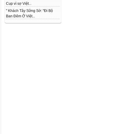
Cup vì sợ Việt...
" Khách Tây Sững Sờ: "Đi Bộ
Ban Đêm Ở Việt...