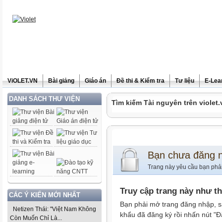
ViOLET.VN
Bài giảng
Giáo án
Đề thi & Kiểm tra
Tư liệu
E-Lea
DANH SÁCH THƯ VIỆN
Tìm kiếm Tài nguyên trên violet.
Bạn chưa đăng 
Trang này yêu cầu bạn phả
Truy cập trang này như t
CÁC Ý KIẾN MỚI NHẤT
Bạn phải mở trang đăng nhập, s
Netizen Thái: "Việt Nam Không
khẩu đã đăng ký rồi nhấn nút "Đ
Còn Muốn Chỉ Là...