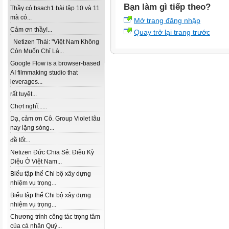
Bạn làm gì tiếp theo?
Thầy có bsach1 bài tập 10 và 11
mà có...
Mở trang đăng nhập
Cảm ơn thầy!...
Quay trở lại trang trước
Netizen Thái: "Việt Nam Không
Còn Muốn Chỉ Là...
Google Flow is a browser-based
AI filmmaking studio that
leverages...
rất tuyệt...
Chợt nghĩ......
Dạ, cảm ơn Cô. Group Violet lâu
nay lặng sóng...
đề tốt...
Netizen Đức Chia Sẻ: Điều Kỳ
Diệu Ở Việt Nam...
Biểu tập thể Chi bộ xây dựng
nhiệm vụ trọng...
Biểu tập thể Chi bộ xây dựng
nhiệm vụ trọng...
Chương trình công tác trọng tâm
của cá nhân Quý...