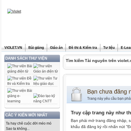
ViOLET.VN
Bài giảng
Giáo án
Đề thi & Kiểm tra
Tư liệu
E-Lea
DANH SÁCH THƯ VIỆN
Tìm kiếm Tài nguyên trên violet.
Bạn chưa đăng 
Trang này yêu cầu bạn phả
Truy cập trang này như t
CÁC Ý KIẾN MỚI NHẤT
Bạn phải mở trang đăng nhập, s
Ta hay chê cuộc đời méo mó
khẩu đã đăng ký rồi nhấn nút "Đ
Sao ta không...