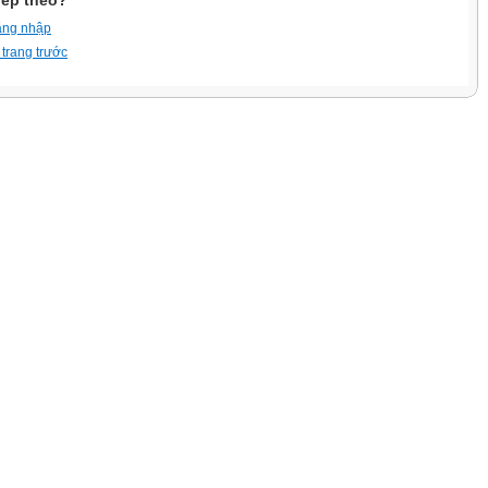
iếp theo?
ăng nhập
 trang trước