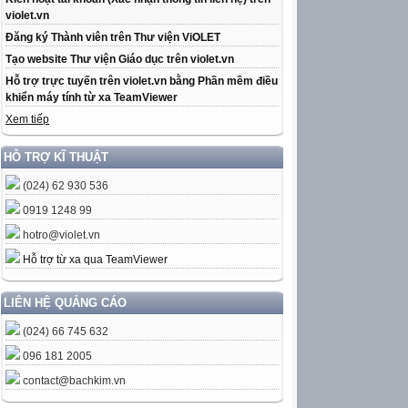
violet.vn
Đăng ký Thành viên trên Thư viện ViOLET
Tạo website Thư viện Giáo dục trên violet.vn
Hỗ trợ trực tuyến trên violet.vn bằng Phần mềm điều
khiển máy tính từ xa TeamViewer
Xem tiếp
HỖ TRỢ KĨ THUẬT
(024) 62 930 536
0919 1248 99
hotro@violet.vn
Hỗ trợ từ xa qua TeamViewer
LIÊN HỆ QUẢNG CÁO
(024) 66 745 632
096 181 2005
contact@bachkim.vn