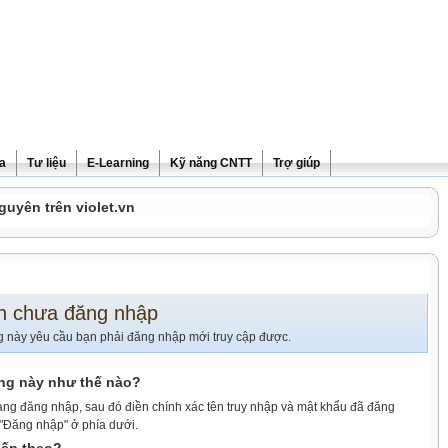
ra
Tư liệu
E-Learning
Kỹ năng CNTT
Trợ giúp
guyên trên violet.vn
n chưa đăng nhập
g này yêu cầu bạn phải đăng nhập mới truy cập được.
ang này như thế nào?
ang đăng nhập, sau đó điền chính xác tên truy nhập và mật khẩu đã đăng
 "Đăng nhập" ở phía dưới.