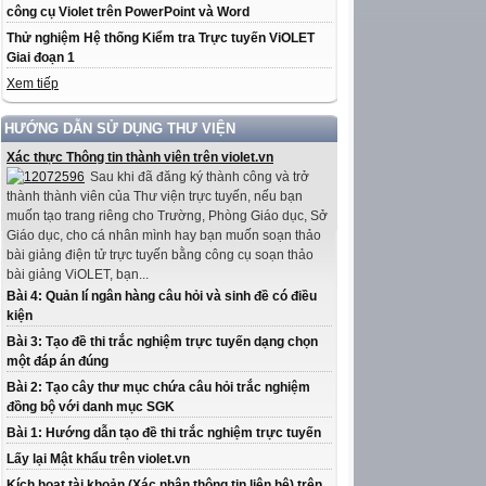
công cụ Violet trên PowerPoint và Word
Thử nghiệm Hệ thống Kiểm tra Trực tuyến ViOLET
Giai đoạn 1
Xem tiếp
HƯỚNG DẪN SỬ DỤNG THƯ VIỆN
Xác thực Thông tin thành viên trên violet.vn
Sau khi đã đăng ký thành công và trở
thành thành viên của Thư viện trực tuyến, nếu bạn
muốn tạo trang riêng cho Trường, Phòng Giáo dục, Sở
Giáo dục, cho cá nhân mình hay bạn muốn soạn thảo
bài giảng điện tử trực tuyến bằng công cụ soạn thảo
bài giảng ViOLET, bạn...
Bài 4: Quản lí ngân hàng câu hỏi và sinh đề có điều
kiện
Bài 3: Tạo đề thi trắc nghiệm trực tuyến dạng chọn
một đáp án đúng
Bài 2: Tạo cây thư mục chứa câu hỏi trắc nghiệm
đồng bộ với danh mục SGK
Bài 1: Hướng dẫn tạo đề thi trắc nghiệm trực tuyến
Lấy lại Mật khẩu trên violet.vn
Kích hoạt tài khoản (Xác nhận thông tin liên hệ) trên