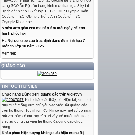
Thầy/Cô, FermatTech (Đối tác Google tại VN) phối hợp
cùng SCO Ấn Độ trân trọng kính mời tham gia 3 kỳ thi
uy tín dành cho HS từ lớp 1 - 12: - IMO: Olympic Toán
Quốc tế. - IEO: Olympic Tiếng Anh Quốc tế. - ISO:
Olympic Khoa học...
5 điều đơn giản cha mẹ nên làm mỗi ngày để con
hạnh phúc hơn
Hà Nội công bố cấu trúc định dạng đề minh họa 7
môn thi lớp 10 năm 2025
Xem tiếp
QUẢNG CÁO
TIN TỨC THƯ VIỆN
Chức năng Dừng xem quảng cáo trên violet.vn
Kính chào các thầy, cô! Hiện tại, kinh phí
duy trì hệ thống dựa chủ yếu vào việc đặt quảng cáo
trên hệ thống. Tuy nhiên, đôi khi có gây một số trở ngại
đối với thầy, cô khi truy cập. Vì vậy, để thuận tiện trong
việc sử dụng thư viện hệ thống đã cung cấp chức
năng...
Khắc phục hiện tượng không xuất hiện menu Bộ