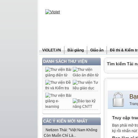
ViOLET.VN
Bài giảng
Giáo án
Đề thi & Kiểm t
DANH SÁCH THƯ VIỆN
Tìm kiếm Tài n
Bạ
Tran
Truy cập tr
CÁC Ý KIẾN MỚI NHẤT
Bạn phải mở tr
Netizen Thái: "Việt Nam Không
ký rồi nhấn nút
Còn Muốn Chỉ Là...