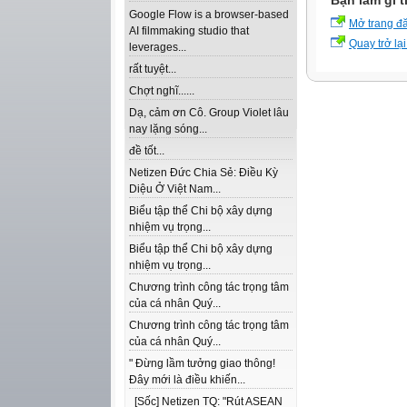
Bạn làm gì t
Google Flow is a browser-based
Mở trang đ
AI filmmaking studio that
Quay trở lại
leverages...
rất tuyệt...
Chợt nghĩ......
Dạ, cảm ơn Cô. Group Violet lâu
nay lặng sóng...
đề tốt...
Netizen Đức Chia Sẻ: Điều Kỳ
Diệu Ở Việt Nam...
Biểu tập thể Chi bộ xây dựng
nhiệm vụ trọng...
Biểu tập thể Chi bộ xây dựng
nhiệm vụ trọng...
Chương trình công tác trọng tâm
của cá nhân Quý...
Chương trình công tác trọng tâm
của cá nhân Quý...
" Đừng lầm tưởng giao thông!
Đây mới là điều khiến...
[Sốc] Netizen TQ: "Rút ASEAN