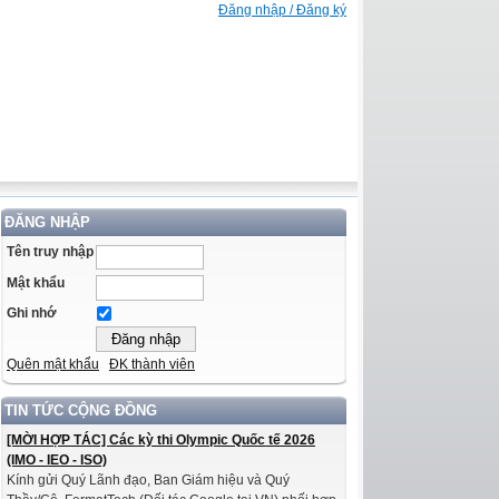
Đăng nhập / Đăng ký
ĐĂNG NHẬP
Tên truy nhập
Mật khẩu
Ghi nhớ
Quên mật khẩu
ĐK thành viên
TIN TỨC CỘNG ĐỒNG
[MỜI HỢP TÁC] Các kỳ thi Olympic Quốc tế 2026
(IMO - IEO - ISO)
Kính gửi Quý Lãnh đạo, Ban Giám hiệu và Quý