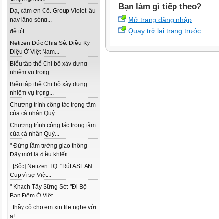
Bạn làm gì tiếp theo?
Dạ, cảm ơn Cô. Group Violet lâu
Mở trang đăng nhập
nay lặng sóng...
Quay trở lại trang trước
đề tốt...
Netizen Đức Chia Sẻ: Điều Kỳ
Diệu Ở Việt Nam...
Biểu tập thể Chi bộ xây dựng
nhiệm vụ trọng...
Biểu tập thể Chi bộ xây dựng
nhiệm vụ trọng...
Chương trình công tác trọng tâm
của cá nhân Quý...
Chương trình công tác trọng tâm
của cá nhân Quý...
" Đừng lầm tưởng giao thông!
Đây mới là điều khiến...
[Sốc] Netizen TQ: "Rút ASEAN
Cup vì sợ Việt...
" Khách Tây Sững Sờ: "Đi Bộ
Ban Đêm Ở Việt...
thầy cô cho em xin file nghe với
ạ!...