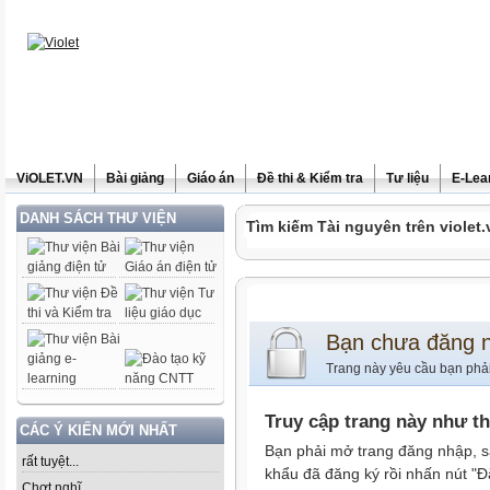
ViOLET.VN
Bài giảng
Giáo án
Đề thi & Kiểm tra
Tư liệu
E-Lea
DANH SÁCH THƯ VIỆN
Tìm kiếm Tài nguyên trên violet.
Bạn chưa đăng 
Trang này yêu cầu bạn phả
Truy cập trang này như t
CÁC Ý KIẾN MỚI NHẤT
Bạn phải mở trang đăng nhập, s
rất tuyệt...
khẩu đã đăng ký rồi nhấn nút "Đ
Chợt nghĩ......