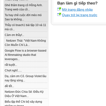
Bạn làm gì tiếp theo?
Ghé thăm trang cô Hồng Anh.
Mở trang đăng nhập
Trang web của cô...
Quay trở lại trang trước
Ta hay chê cuộc đời méo mó
Sao ta không...
Thầy có bsach1 bài tập 10 và 11
mà có...
Cảm ơn thầy!...
Netizen Thái: "Việt Nam Không
Còn Muốn Chỉ Là...
Google Flow is a browser-based
AI filmmaking studio that
leverages...
rất tuyệt...
Chợt nghĩ......
Dạ, cảm ơn Cô. Group Violet lâu
nay lặng sóng...
đề tốt...
Netizen Đức Chia Sẻ: Điều Kỳ
Diệu Ở Việt Nam...
Biểu tập thể Chi bộ xây dựng