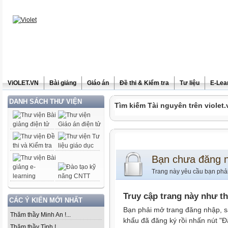
ViOLET.VN
Bài giảng
Giáo án
Đề thi & Kiểm tra
Tư liệu
E-Lea
DANH SÁCH THƯ VIỆN
Tìm kiếm Tài nguyên trên violet.
Bạn chưa đăng 
Trang này yêu cầu bạn phả
Truy cập trang này như t
CÁC Ý KIẾN MỚI NHẤT
Bạn phải mở trang đăng nhập, s
Thăm thầy Minh An !...
khẩu đã đăng ký rồi nhấn nút "Đ
Thăm thầy Tình !...