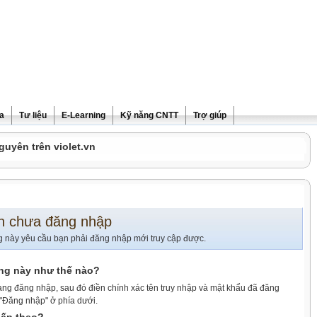
ra
Tư liệu
E-Learning
Kỹ năng CNTT
Trợ giúp
guyên trên violet.vn
n chưa đăng nhập
g này yêu cầu bạn phải đăng nhập mới truy cập được.
ang này như thế nào?
ang đăng nhập, sau đó điền chính xác tên truy nhập và mật khẩu đã đăng
 "Đăng nhập" ở phía dưới.