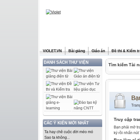
ViOLET.VN
Bài giảng
Giáo án
Đề thi & Kiểm t
DANH SÁCH THƯ VIỆN
Tìm kiếm Tài n
Bạ
Tran
Truy cập tr
CÁC Ý KIẾN MỚI NHẤT
Bạn phải mở tr
Ta hay chê cuộc đời méo mó
ký rồi nhấn nút
Sao ta không...