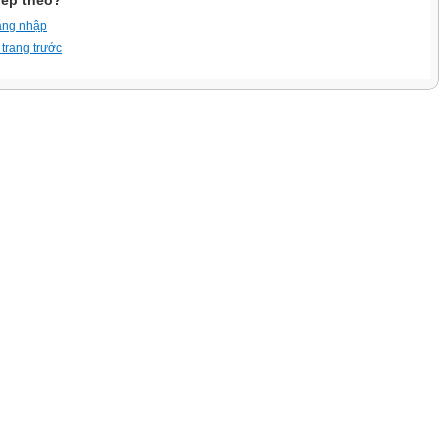
iếp theo?
ăng nhập
 trang trước