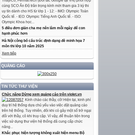
Thầy/Cô, FermatTech (Đối tác Google tại VN) phối hợp
cùng SCO Ấn Độ trân trọng kính mời tham gia 3 kỳ thi
uy tín dành cho HS từ lớp 1 - 12: - IMO: Olympic Toán
Quốc tế. - IEO: Olympic Tiếng Anh Quốc tế. - ISO:
Olympic Khoa học...
5 điều đơn giản cha mẹ nên làm mỗi ngày để con
hạnh phúc hơn
Hà Nội công bố cấu trúc định dạng đề minh họa 7
môn thi lớp 10 năm 2025
Xem tiếp
QUẢNG CÁO
TIN TỨC THƯ VIỆN
Chức năng Dừng xem quảng cáo trên violet.vn
Kính chào các thầy, cô! Hiện tại, kinh phí
duy trì hệ thống dựa chủ yếu vào việc đặt quảng cáo
trên hệ thống. Tuy nhiên, đôi khi có gây một số trở ngại
đối với thầy, cô khi truy cập. Vì vậy, để thuận tiện trong
việc sử dụng thư viện hệ thống đã cung cấp chức
năng...
Khắc phục hiện tượng không xuất hiện menu Bộ