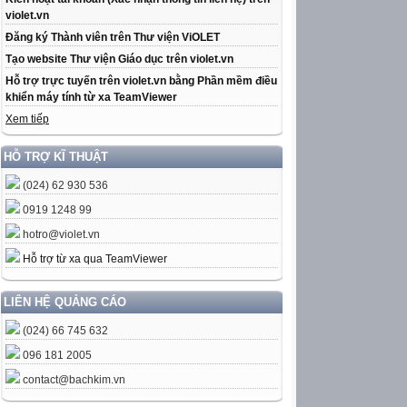
violet.vn
Đăng ký Thành viên trên Thư viện ViOLET
Tạo website Thư viện Giáo dục trên violet.vn
Hỗ trợ trực tuyến trên violet.vn bằng Phần mềm điều
khiển máy tính từ xa TeamViewer
Xem tiếp
HỖ TRỢ KĨ THUẬT
(024) 62 930 536
0919 1248 99
hotro@violet.vn
Hỗ trợ từ xa qua TeamViewer
LIÊN HỆ QUẢNG CÁO
(024) 66 745 632
096 181 2005
contact@bachkim.vn