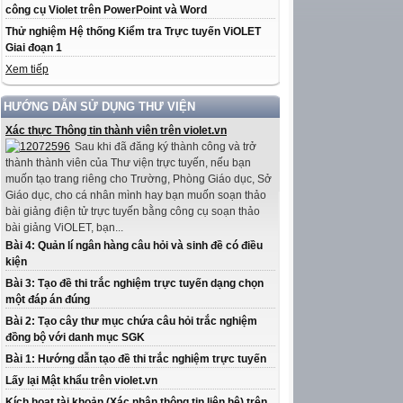
công cụ Violet trên PowerPoint và Word
Thử nghiệm Hệ thống Kiểm tra Trực tuyến ViOLET
Giai đoạn 1
Xem tiếp
HƯỚNG DẪN SỬ DỤNG THƯ VIỆN
Xác thực Thông tin thành viên trên violet.vn
Sau khi đã đăng ký thành công và trở
thành thành viên của Thư viện trực tuyến, nếu bạn
muốn tạo trang riêng cho Trường, Phòng Giáo dục, Sở
Giáo dục, cho cá nhân mình hay bạn muốn soạn thảo
bài giảng điện tử trực tuyến bằng công cụ soạn thảo
bài giảng ViOLET, bạn...
Bài 4: Quản lí ngân hàng câu hỏi và sinh đề có điều
kiện
Bài 3: Tạo đề thi trắc nghiệm trực tuyến dạng chọn
một đáp án đúng
Bài 2: Tạo cây thư mục chứa câu hỏi trắc nghiệm
đồng bộ với danh mục SGK
Bài 1: Hướng dẫn tạo đề thi trắc nghiệm trực tuyến
Lấy lại Mật khẩu trên violet.vn
Kích hoạt tài khoản (Xác nhận thông tin liên hệ) trên