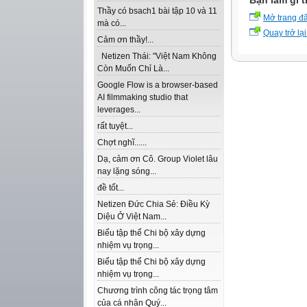
Bạn làm gì t
Thầy có bsach1 bài tập 10 và 11
Mở trang đ
mà có...
Quay trở lại
Cảm ơn thầy!...
Netizen Thái: "Việt Nam Không
Còn Muốn Chỉ Là...
Google Flow is a browser-based
AI filmmaking studio that
leverages...
rất tuyệt...
Chợt nghĩ......
Dạ, cảm ơn Cô. Group Violet lâu
nay lặng sóng...
đề tốt...
Netizen Đức Chia Sẻ: Điều Kỳ
Diệu Ở Việt Nam...
Biểu tập thể Chi bộ xây dựng
nhiệm vụ trọng...
Biểu tập thể Chi bộ xây dựng
nhiệm vụ trọng...
Chương trình công tác trọng tâm
của cá nhân Quý...