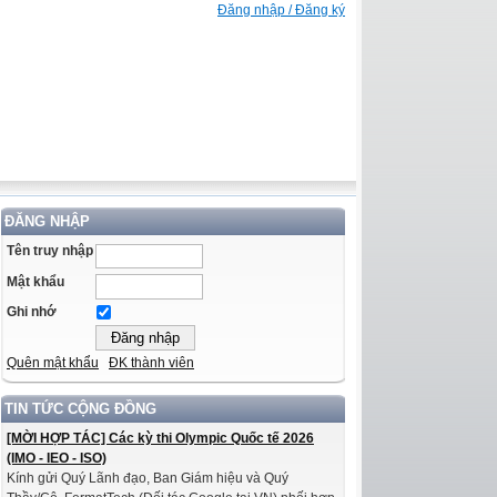
Đăng nhập / Đăng ký
ĐĂNG NHẬP
Tên truy nhập
Mật khẩu
Ghi nhớ
Quên mật khẩu
ĐK thành viên
TIN TỨC CỘNG ĐỒNG
[MỜI HỢP TÁC] Các kỳ thi Olympic Quốc tế 2026
(IMO - IEO - ISO)
Kính gửi Quý Lãnh đạo, Ban Giám hiệu và Quý