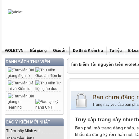
ViOLET.VN
Bài giảng
Giáo án
Đề thi & Kiểm tra
Tư liệu
E-Lea
DANH SÁCH THƯ VIỆN
Tìm kiếm Tài nguyên trên violet.
Bạn chưa đăng 
Trang này yêu cầu bạn phả
Truy cập trang này như t
CÁC Ý KIẾN MỚI NHẤT
Bạn phải mở trang đăng nhập, s
Thăm thầy Minh An !...
khẩu đã đăng ký rồi nhấn nút "Đ
Thăm thầy Tình !...