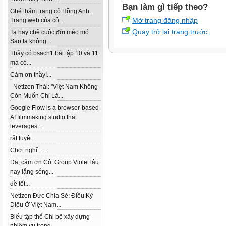
Bạn làm gì tiếp theo?
Ghé thăm trang cô Hồng Anh.
Mở trang đăng nhập
Trang web của cô...
Quay trở lại trang trước
Ta hay chê cuộc đời méo mó
Sao ta không...
Thầy có bsach1 bài tập 10 và 11
mà có...
Cảm ơn thầy!...
Netizen Thái: "Việt Nam Không
Còn Muốn Chỉ Là...
Google Flow is a browser-based
AI filmmaking studio that
leverages...
rất tuyệt...
Chợt nghĩ......
Dạ, cảm ơn Cô. Group Violet lâu
nay lặng sóng...
đề tốt...
Netizen Đức Chia Sẻ: Điều Kỳ
Diệu Ở Việt Nam...
Biểu tập thể Chi bộ xây dựng