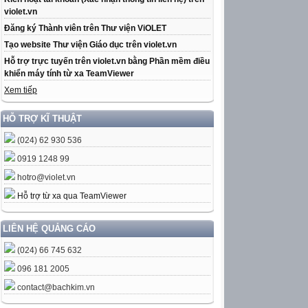
violet.vn
Đăng ký Thành viên trên Thư viện ViOLET
Tạo website Thư viện Giáo dục trên violet.vn
Hỗ trợ trực tuyến trên violet.vn bằng Phần mềm điều
khiển máy tính từ xa TeamViewer
Xem tiếp
HỖ TRỢ KĨ THUẬT
(024) 62 930 536
0919 1248 99
hotro@violet.vn
Hỗ trợ từ xa qua TeamViewer
LIÊN HỆ QUẢNG CÁO
(024) 66 745 632
096 181 2005
contact@bachkim.vn