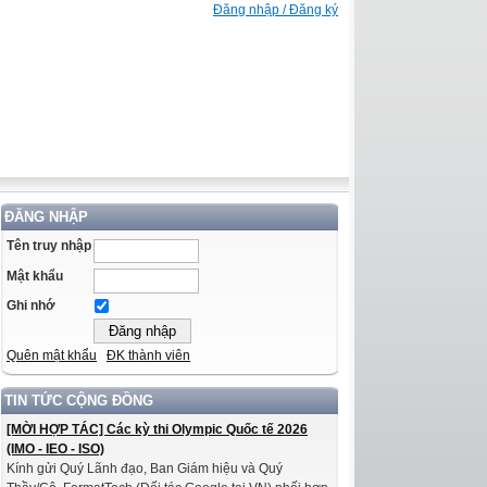
Đăng nhập / Đăng ký
ĐĂNG NHẬP
Tên truy nhập
Mật khẩu
Ghi nhớ
Quên mật khẩu
ĐK thành viên
TIN TỨC CỘNG ĐỒNG
[MỜI HỢP TÁC] Các kỳ thi Olympic Quốc tế 2026
(IMO - IEO - ISO)
Kính gửi Quý Lãnh đạo, Ban Giám hiệu và Quý