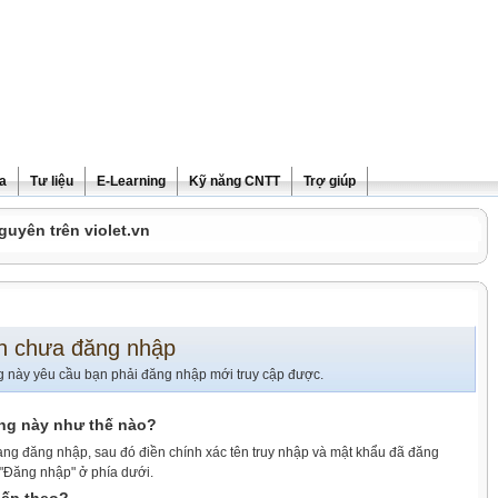
ra
Tư liệu
E-Learning
Kỹ năng CNTT
Trợ giúp
guyên trên violet.vn
n chưa đăng nhập
g này yêu cầu bạn phải đăng nhập mới truy cập được.
ang này như thế nào?
ang đăng nhập, sau đó điền chính xác tên truy nhập và mật khẩu đã đăng
 "Đăng nhập" ở phía dưới.