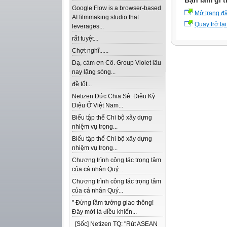
Bạn làm gì t
Google Flow is a browser-based
Mở trang đ
AI filmmaking studio that
Quay trở lại
leverages...
rất tuyệt...
Chợt nghĩ......
Dạ, cảm ơn Cô. Group Violet lâu
nay lặng sóng...
đề tốt...
Netizen Đức Chia Sẻ: Điều Kỳ
Diệu Ở Việt Nam...
Biểu tập thể Chi bộ xây dựng
nhiệm vụ trọng...
Biểu tập thể Chi bộ xây dựng
nhiệm vụ trọng...
Chương trình công tác trọng tâm
của cá nhân Quý...
Chương trình công tác trọng tâm
của cá nhân Quý...
" Đừng lầm tưởng giao thông!
Đây mới là điều khiến...
[Sốc] Netizen TQ: "Rút ASEAN