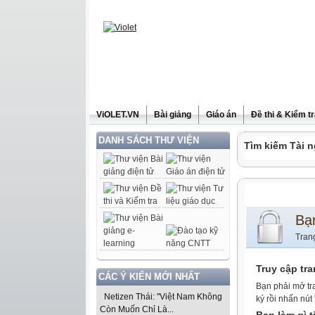
ViOLET.VN
Bài giảng
Giáo án
Đề thi & Kiểm t
DANH SÁCH THƯ VIỆN
Tìm kiếm Tài n
Bạ
Tran
Truy cập tr
CÁC Ý KIẾN MỚI NHẤT
Bạn phải mở tr
Netizen Thái: "Việt Nam Không
ký rồi nhấn nút
Còn Muốn Chỉ Là...