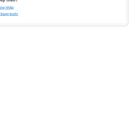
iếp theo?
ăng nhập
 trang trước