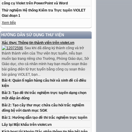
công cụ Violet trên PowerPoint và Word
Thử nghiệm Hệ thống Kiểm tra Trực tuyến ViOLET
Giai đoạn 1
Xem tiếp
HƯỚNG DẪN SỬ DỤNG THƯ VIỆN
Xác thực Thông tin thành viên trên violet.vn
Sau khi đã đăng ký thành công và trở
thành thành viên của Thư viện trực tuyến, nếu bạn
muốn tạo trang riêng cho Trường, Phòng Giáo dục, Sở
Giáo dục, cho cá nhân mình hay bạn muốn soạn thảo
bài giảng điện tử trực tuyến bằng công cụ soạn thảo
bài giảng ViOLET, bạn...
Bài 4: Quản lí ngân hàng câu hỏi và sinh đề có điều
kiện
Bài 3: Tạo đề thi trắc nghiệm trực tuyến dạng chọn
một đáp án đúng
Bài 2: Tạo cây thư mục chứa câu hỏi trắc nghiệm
đồng bộ với danh mục SGK
Bài 1: Hướng dẫn tạo đề thi trắc nghiệm trực tuyến
Lấy lại Mật khẩu trên violet.vn
Kích hoạt tài khoản (Xác nhận thông tin liên hệ) trên