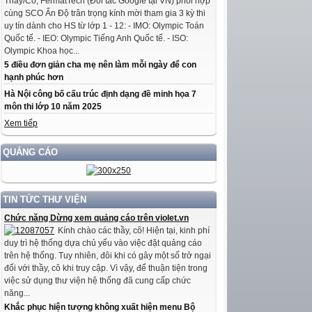
Thầy/Cô, FermatTech (Đối tác Google tại VN) phối hợp
cùng SCO Ấn Độ trân trọng kính mời tham gia 3 kỳ thi
uy tín dành cho HS từ lớp 1 - 12: - IMO: Olympic Toán
Quốc tế. - IEO: Olympic Tiếng Anh Quốc tế. - ISO:
Olympic Khoa học...
5 điều đơn giản cha mẹ nên làm mỗi ngày để con
hạnh phúc hơn
Hà Nội công bố cấu trúc định dạng đề minh họa 7
môn thi lớp 10 năm 2025
Xem tiếp
QUẢNG CÁO
TIN TỨC THƯ VIỆN
Chức năng Dừng xem quảng cáo trên violet.vn
Kính chào các thầy, cô! Hiện tại, kinh phí
duy trì hệ thống dựa chủ yếu vào việc đặt quảng cáo
trên hệ thống. Tuy nhiên, đôi khi có gây một số trở ngại
đối với thầy, cô khi truy cập. Vì vậy, để thuận tiện trong
việc sử dụng thư viện hệ thống đã cung cấp chức
năng...
Khắc phục hiện tượng không xuất hiện menu Bộ