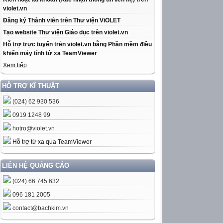
violet.vn
Đăng ký Thành viên trên Thư viện ViOLET
Tạo website Thư viện Giáo dục trên violet.vn
Hỗ trợ trực tuyến trên violet.vn bằng Phần mềm điều
khiển máy tính từ xa TeamViewer
Xem tiếp
HỖ TRỢ KĨ THUẬT
(024) 62 930 536
0919 1248 99
hotro@violet.vn
Hỗ trợ từ xa qua TeamViewer
LIÊN HỆ QUẢNG CÁO
(024) 66 745 632
096 181 2005
contact@bachkim.vn