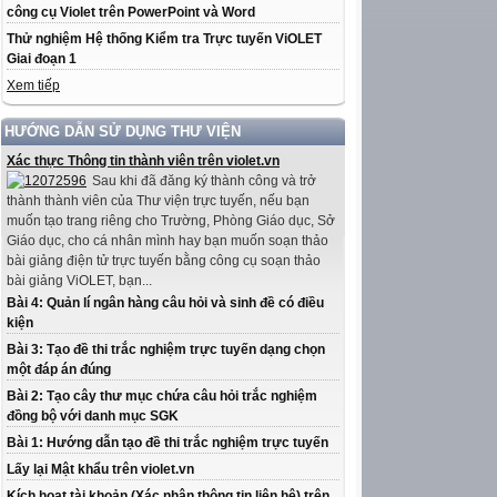
công cụ Violet trên PowerPoint và Word
Thử nghiệm Hệ thống Kiểm tra Trực tuyến ViOLET
Giai đoạn 1
Xem tiếp
HƯỚNG DẪN SỬ DỤNG THƯ VIỆN
Xác thực Thông tin thành viên trên violet.vn
Sau khi đã đăng ký thành công và trở
thành thành viên của Thư viện trực tuyến, nếu bạn
muốn tạo trang riêng cho Trường, Phòng Giáo dục, Sở
Giáo dục, cho cá nhân mình hay bạn muốn soạn thảo
bài giảng điện tử trực tuyến bằng công cụ soạn thảo
bài giảng ViOLET, bạn...
Bài 4: Quản lí ngân hàng câu hỏi và sinh đề có điều
kiện
Bài 3: Tạo đề thi trắc nghiệm trực tuyến dạng chọn
một đáp án đúng
Bài 2: Tạo cây thư mục chứa câu hỏi trắc nghiệm
đồng bộ với danh mục SGK
Bài 1: Hướng dẫn tạo đề thi trắc nghiệm trực tuyến
Lấy lại Mật khẩu trên violet.vn
Kích hoạt tài khoản (Xác nhận thông tin liên hệ) trên