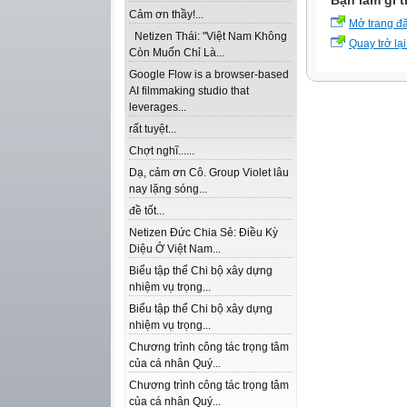
Bạn làm gì t
Cảm ơn thầy!...
Mở trang đ
Netizen Thái: "Việt Nam Không
Quay trở lại
Còn Muốn Chỉ Là...
Google Flow is a browser-based
AI filmmaking studio that
leverages...
rất tuyệt...
Chợt nghĩ......
Dạ, cảm ơn Cô. Group Violet lâu
nay lặng sóng...
đề tốt...
Netizen Đức Chia Sẻ: Điều Kỳ
Diệu Ở Việt Nam...
Biểu tập thể Chi bộ xây dựng
nhiệm vụ trọng...
Biểu tập thể Chi bộ xây dựng
nhiệm vụ trọng...
Chương trình công tác trọng tâm
của cá nhân Quý...
Chương trình công tác trọng tâm
của cá nhân Quý...