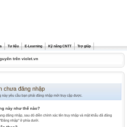
ra
Tư liệu
E-Learning
Kỹ năng CNTT
Trợ giúp
guyên trên violet.vn
n chưa đăng nhập
g này yêu cầu bạn phải đăng nhập mới truy cập được.
ang này như thế nào?
ang đăng nhập, sau đó điền chính xác tên truy nhập và mật khẩu đã đăng
 "Đăng nhập" ở phía dưới.