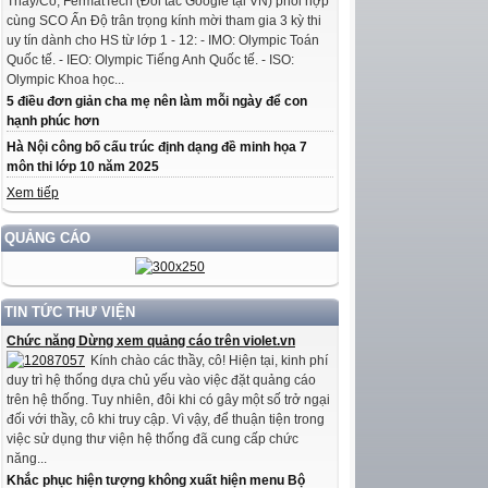
Thầy/Cô, FermatTech (Đối tác Google tại VN) phối hợp
cùng SCO Ấn Độ trân trọng kính mời tham gia 3 kỳ thi
uy tín dành cho HS từ lớp 1 - 12: - IMO: Olympic Toán
Quốc tế. - IEO: Olympic Tiếng Anh Quốc tế. - ISO:
Olympic Khoa học...
5 điều đơn giản cha mẹ nên làm mỗi ngày để con
hạnh phúc hơn
Hà Nội công bố cấu trúc định dạng đề minh họa 7
môn thi lớp 10 năm 2025
Xem tiếp
QUẢNG CÁO
TIN TỨC THƯ VIỆN
Chức năng Dừng xem quảng cáo trên violet.vn
Kính chào các thầy, cô! Hiện tại, kinh phí
duy trì hệ thống dựa chủ yếu vào việc đặt quảng cáo
trên hệ thống. Tuy nhiên, đôi khi có gây một số trở ngại
đối với thầy, cô khi truy cập. Vì vậy, để thuận tiện trong
việc sử dụng thư viện hệ thống đã cung cấp chức
năng...
Khắc phục hiện tượng không xuất hiện menu Bộ