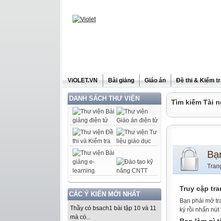
ViOLET.VN
Bài giảng
Giáo án
Đề thi & Kiểm t
DANH SÁCH THƯ VIỆN
Tìm kiếm Tài n
Bạ
Tran
Truy cập tr
CÁC Ý KIẾN MỚI NHẤT
Bạn phải mở tr
Thầy có bsach1 bài tập 10 và 11
ký rồi nhấn nút
mà có...