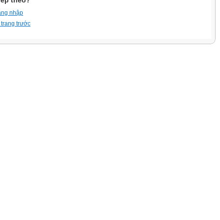
iếp theo?
ăng nhập
 trang trước