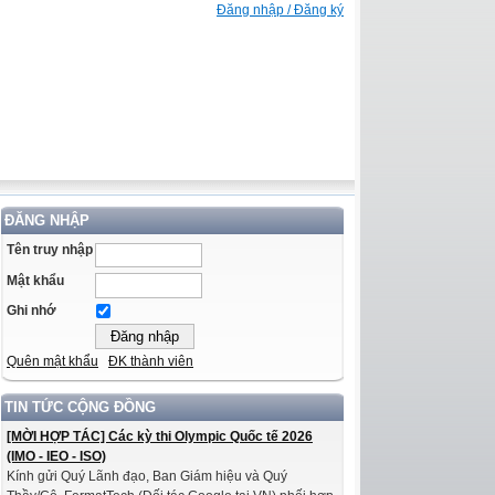
Đăng nhập / Đăng ký
ĐĂNG NHẬP
Tên truy nhập
Mật khẩu
Ghi nhớ
Quên mật khẩu
ĐK thành viên
TIN TỨC CỘNG ĐỒNG
[MỜI HỢP TÁC] Các kỳ thi Olympic Quốc tế 2026
(IMO - IEO - ISO)
Kính gửi Quý Lãnh đạo, Ban Giám hiệu và Quý