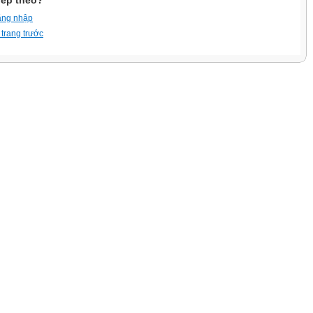
iếp theo?
ăng nhập
 trang trước