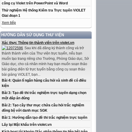
công cụ Violet trên PowerPoint và Word
Thử nghiệm Hệ thống Kiểm tra Trực tuyến ViOLET
Giai đoạn 1
Xem tiếp
HƯỚNG DẪN SỬ DỤNG THƯ VIỆN
Xác thực Thông tin thành viên trên violet.vn
Sau khi đã đăng ký thành công và trở
thành thành viên của Thư viện trực tuyến, nếu bạn
muốn tạo trang riêng cho Trường, Phòng Giáo dục, Sở
Giáo dục, cho cá nhân mình hay bạn muốn soạn thảo
bài giảng điện tử trực tuyến bằng công cụ soạn thảo
bài giảng ViOLET, bạn...
Bài 4: Quản lí ngân hàng câu hỏi và sinh đề có điều
kiện
Bài 3: Tạo đề thi trắc nghiệm trực tuyến dạng chọn
một đáp án đúng
Bài 2: Tạo cây thư mục chứa câu hỏi trắc nghiệm
đồng bộ với danh mục SGK
Bài 1: Hướng dẫn tạo đề thi trắc nghiệm trực tuyến
Lấy lại Mật khẩu trên violet.vn
Kích hoạt tài khoản (Xác nhận thông tin liên hệ) trên