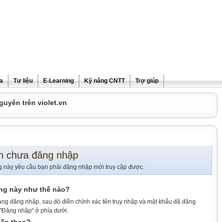
ra
Tư liệu
E-Learning
Kỹ năng CNTT
Trợ giúp
guyên trên violet.vn
n chưa đăng nhập
g này yêu cầu bạn phải đăng nhập mới truy cập được.
ang này như thế nào?
ang đăng nhập, sau đó điền chính xác tên truy nhập và mật khẩu đã đăng
 "Đăng nhập" ở phía dưới.