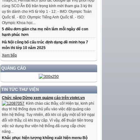
Thầy/Cô, FermatTech (Đối tác Google tại VN) phối hợp
cùng SCO Ấn Độ trân trọng kính mời tham gia 3 kỳ thi
uy tín dành cho HS từ lớp 1 - 12: - IMO: Olympic Toán
Quốc tế. - IEO: Olympic Tiếng Anh Quốc tế. - ISO:
Olympic Khoa học...
5 điều đơn giản cha mẹ nên làm mỗi ngày để con
hạnh phúc hơn
Hà Nội công bố cấu trúc định dạng đề minh họa 7
môn thi lớp 10 năm 2025
Xem tiếp
QUẢNG CÁO
TIN TỨC THƯ VIỆN
Chức năng Dừng xem quảng cáo trên violet.vn
Kính chào các thầy, cô! Hiện tại, kinh phí
duy trì hệ thống dựa chủ yếu vào việc đặt quảng cáo
trên hệ thống. Tuy nhiên, đôi khi có gây một số trở ngại
đối với thầy, cô khi truy cập. Vì vậy, để thuận tiện trong
việc sử dụng thư viện hệ thống đã cung cấp chức
năng...
Khắc phục hiện tượng không xuất hiện menu Bộ