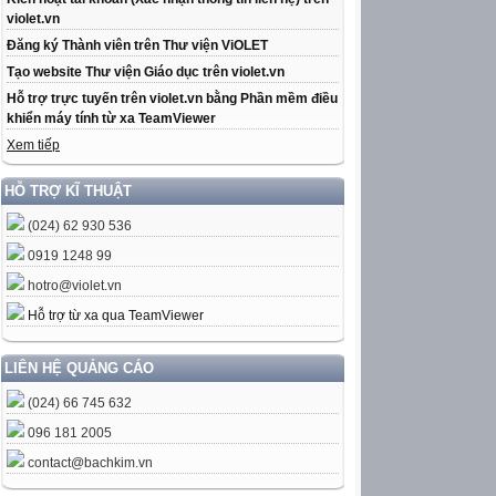
violet.vn
Đăng ký Thành viên trên Thư viện ViOLET
Tạo website Thư viện Giáo dục trên violet.vn
Hỗ trợ trực tuyến trên violet.vn bằng Phần mềm điều
khiển máy tính từ xa TeamViewer
Xem tiếp
HỖ TRỢ KĨ THUẬT
(024) 62 930 536
0919 1248 99
hotro@violet.vn
Hỗ trợ từ xa qua TeamViewer
LIÊN HỆ QUẢNG CÁO
(024) 66 745 632
096 181 2005
contact@bachkim.vn