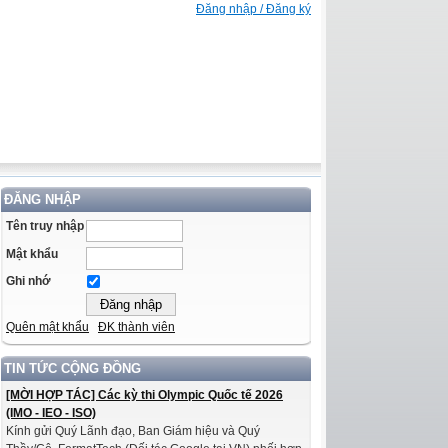
Đăng nhập / Đăng ký
ĐĂNG NHẬP
Tên truy nhập
Mật khẩu
Ghi nhớ
Quên mật khẩu
ĐK thành viên
TIN TỨC CỘNG ĐỒNG
[MỜI HỢP TÁC] Các kỳ thi Olympic Quốc tế 2026
(IMO - IEO - ISO)
Kính gửi Quý Lãnh đạo, Ban Giám hiệu và Quý