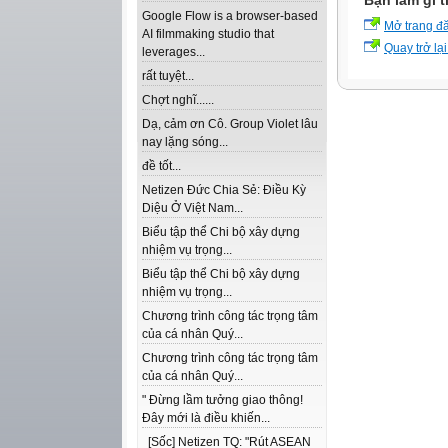
Bạn làm gì t
Google Flow is a browser-based
Mở trang đ
AI filmmaking studio that
Quay trở lại
leverages...
rất tuyệt...
Chợt nghĩ......
Dạ, cảm ơn Cô. Group Violet lâu
nay lặng sóng...
đề tốt...
Netizen Đức Chia Sẻ: Điều Kỳ
Diệu Ở Việt Nam...
Biểu tập thể Chi bộ xây dựng
nhiệm vụ trọng...
Biểu tập thể Chi bộ xây dựng
nhiệm vụ trọng...
Chương trình công tác trọng tâm
của cá nhân Quý...
Chương trình công tác trọng tâm
của cá nhân Quý...
" Đừng lầm tưởng giao thông!
Đây mới là điều khiến...
[Sốc] Netizen TQ: "Rút ASEAN