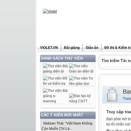
ViOLET.VN
Bài giảng
Giáo án
Đề thi & Kiểm t
DANH SÁCH THƯ VIỆN
Tìm kiếm Tài n
Bạ
Tran
Truy cập tr
CÁC Ý KIẾN MỚI NHẤT
Bạn phải mở tr
Netizen Thái: "Việt Nam Không
ký rồi nhấn nút
Còn Muốn Chỉ Là...