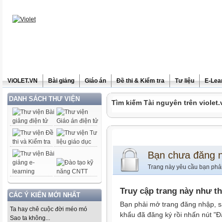
ViOLET.VN
Bài giảng
Giáo án
Đề thi & Kiểm tra
Tư liệu
E-Lea
DANH SÁCH THƯ VIỆN
Tìm kiếm Tài nguyên trên violet.
Bạn chưa đăng 
Trang này yêu cầu bạn phả
Truy cập trang này như t
CÁC Ý KIẾN MỚI NHẤT
Bạn phải mở trang đăng nhập, s
Ta hay chê cuộc đời méo mó
khẩu đã đăng ký rồi nhấn nút "Đ
Sao ta không...