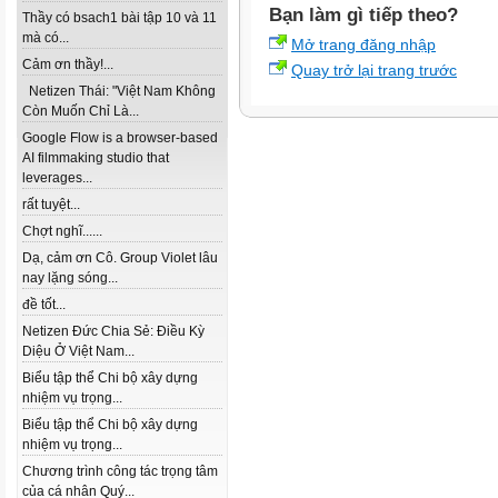
Bạn làm gì tiếp theo?
Thầy có bsach1 bài tập 10 và 11
mà có...
Mở trang đăng nhập
Cảm ơn thầy!...
Quay trở lại trang trước
Netizen Thái: "Việt Nam Không
Còn Muốn Chỉ Là...
Google Flow is a browser-based
AI filmmaking studio that
leverages...
rất tuyệt...
Chợt nghĩ......
Dạ, cảm ơn Cô. Group Violet lâu
nay lặng sóng...
đề tốt...
Netizen Đức Chia Sẻ: Điều Kỳ
Diệu Ở Việt Nam...
Biểu tập thể Chi bộ xây dựng
nhiệm vụ trọng...
Biểu tập thể Chi bộ xây dựng
nhiệm vụ trọng...
Chương trình công tác trọng tâm
của cá nhân Quý...