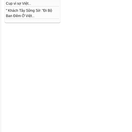
Cup vì sợ Việt...
" Khách Tây Sững Sờ: "Đi Bộ
Ban Đêm Ở Việt...