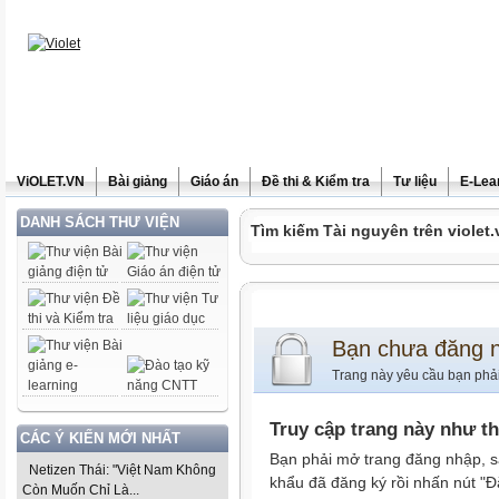
ViOLET.VN
Bài giảng
Giáo án
Đề thi & Kiểm tra
Tư liệu
E-Lea
DANH SÁCH THƯ VIỆN
Tìm kiếm Tài nguyên trên violet.
Bạn chưa đăng 
Trang này yêu cầu bạn phả
Truy cập trang này như t
CÁC Ý KIẾN MỚI NHẤT
Bạn phải mở trang đăng nhập, s
Netizen Thái: "Việt Nam Không
khẩu đã đăng ký rồi nhấn nút "Đ
Còn Muốn Chỉ Là...