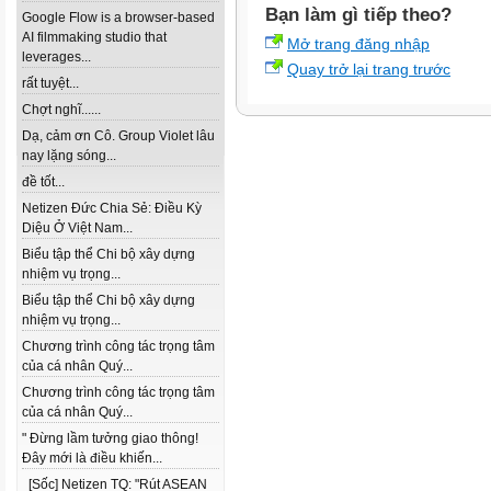
Bạn làm gì tiếp theo?
Google Flow is a browser-based
AI filmmaking studio that
Mở trang đăng nhập
leverages...
Quay trở lại trang trước
rất tuyệt...
Chợt nghĩ......
Dạ, cảm ơn Cô. Group Violet lâu
nay lặng sóng...
đề tốt...
Netizen Đức Chia Sẻ: Điều Kỳ
Diệu Ở Việt Nam...
Biểu tập thể Chi bộ xây dựng
nhiệm vụ trọng...
Biểu tập thể Chi bộ xây dựng
nhiệm vụ trọng...
Chương trình công tác trọng tâm
của cá nhân Quý...
Chương trình công tác trọng tâm
của cá nhân Quý...
" Đừng lầm tưởng giao thông!
Đây mới là điều khiến...
[Sốc] Netizen TQ: "Rút ASEAN