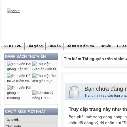
ViOLET.VN
Bài giảng
Giáo án
Đề thi & Kiểm tra
Tư liệu
E-Lea
DANH SÁCH THƯ VIỆN
Tìm kiếm Tài nguyên trên violet.
Bạn chưa đăng 
Trang này yêu cầu bạn phả
Truy cập trang này như t
CÁC Ý KIẾN MỚI NHẤT
Bạn phải mở trang đăng nhập, s
rất tuyệt...
khẩu đã đăng ký rồi nhấn nút "Đ
Chợt nghĩ......