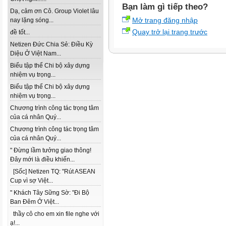
Bạn làm gì tiếp theo?
Dạ, cảm ơn Cô. Group Violet lâu
Mở trang đăng nhập
nay lặng sóng...
Quay trở lại trang trước
đề tốt...
Netizen Đức Chia Sẻ: Điều Kỳ
Diệu Ở Việt Nam...
Biểu tập thể Chi bộ xây dựng
nhiệm vụ trọng...
Biểu tập thể Chi bộ xây dựng
nhiệm vụ trọng...
Chương trình công tác trọng tâm
của cá nhân Quý...
Chương trình công tác trọng tâm
của cá nhân Quý...
" Đừng lầm tưởng giao thông!
Đây mới là điều khiến...
[Sốc] Netizen TQ: "Rút ASEAN
Cup vì sợ Việt...
" Khách Tây Sững Sờ: "Đi Bộ
Ban Đêm Ở Việt...
thầy cô cho em xin file nghe với
ạ!...