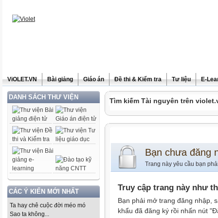
ViOLET.VN
Bài giảng
Giáo án
Đề thi & Kiểm tra
Tư liệu
E-Lea
DANH SÁCH THƯ VIỆN
Tìm kiếm Tài nguyên trên violet.
Bạn chưa đăng 
Trang này yêu cầu bạn phả
Truy cập trang này như t
CÁC Ý KIẾN MỚI NHẤT
Bạn phải mở trang đăng nhập, s
Ta hay chê cuộc đời méo mó
khẩu đã đăng ký rồi nhấn nút "Đ
Sao ta không...