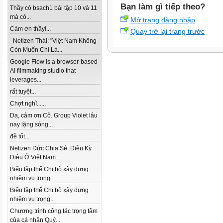
Bạn làm gì tiếp theo?
Thầy có bsach1 bài tập 10 và 11
mà có...
Mở trang đăng nhập
Cảm ơn thầy!...
Quay trở lại trang trước
Netizen Thái: "Việt Nam Không
Còn Muốn Chỉ Là...
Google Flow is a browser-based
AI filmmaking studio that
leverages...
rất tuyệt...
Chợt nghĩ......
Dạ, cảm ơn Cô. Group Violet lâu
nay lặng sóng...
đề tốt...
Netizen Đức Chia Sẻ: Điều Kỳ
Diệu Ở Việt Nam...
Biểu tập thể Chi bộ xây dựng
nhiệm vụ trọng...
Biểu tập thể Chi bộ xây dựng
nhiệm vụ trọng...
Chương trình công tác trọng tâm
của cá nhân Quý...