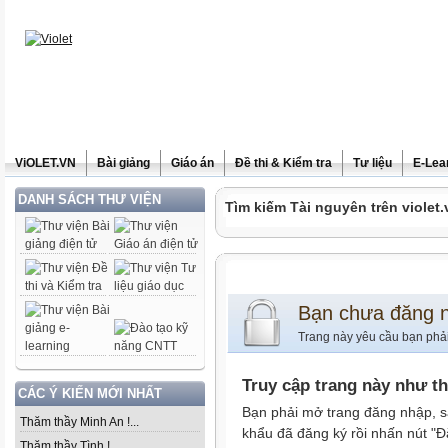
ViOLET.VN
Bài giảng
Giáo án
Đề thi & Kiểm tra
Tư liệu
E-Lea
DANH SÁCH THƯ VIỆN
Tìm kiếm Tài nguyên trên violet.
Bạn chưa đăng 
Trang này yêu cầu bạn phả
Truy cập trang này như t
CÁC Ý KIẾN MỚI NHẤT
Bạn phải mở trang đăng nhập, s
Thăm thầy Minh An !...
khẩu đã đăng ký rồi nhấn nút "Đ
Thăm thầy Tình !...