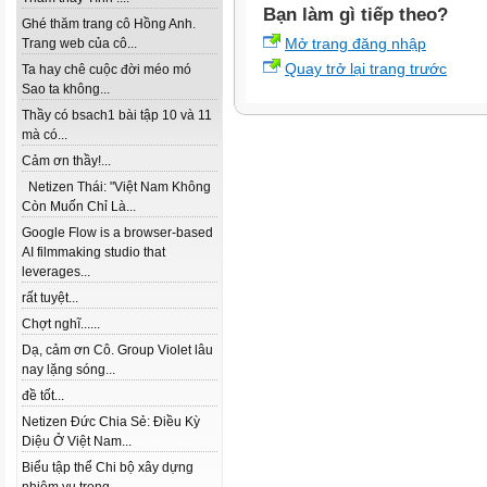
Bạn làm gì tiếp theo?
Ghé thăm trang cô Hồng Anh.
Mở trang đăng nhập
Trang web của cô...
Quay trở lại trang trước
Ta hay chê cuộc đời méo mó
Sao ta không...
Thầy có bsach1 bài tập 10 và 11
mà có...
Cảm ơn thầy!...
Netizen Thái: "Việt Nam Không
Còn Muốn Chỉ Là...
Google Flow is a browser-based
AI filmmaking studio that
leverages...
rất tuyệt...
Chợt nghĩ......
Dạ, cảm ơn Cô. Group Violet lâu
nay lặng sóng...
đề tốt...
Netizen Đức Chia Sẻ: Điều Kỳ
Diệu Ở Việt Nam...
Biểu tập thể Chi bộ xây dựng