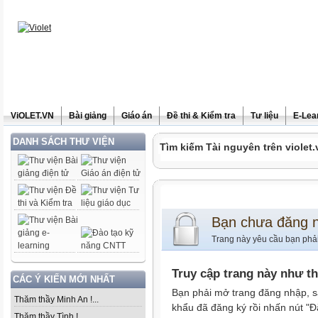
ViOLET.VN
Bài giảng
Giáo án
Đề thi & Kiểm tra
Tư liệu
E-Lea
DANH SÁCH THƯ VIỆN
Tìm kiếm Tài nguyên trên violet.
Bạn chưa đăng 
Trang này yêu cầu bạn phả
Truy cập trang này như t
CÁC Ý KIẾN MỚI NHẤT
Bạn phải mở trang đăng nhập, s
Thăm thầy Minh An !...
khẩu đã đăng ký rồi nhấn nút "Đ
Thăm thầy Tình !...