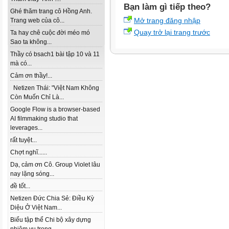
Bạn làm gì tiếp theo?
Ghé thăm trang cô Hồng Anh.
Mở trang đăng nhập
Trang web của cô...
Quay trở lại trang trước
Ta hay chê cuộc đời méo mó
Sao ta không...
Thầy có bsach1 bài tập 10 và 11
mà có...
Cảm ơn thầy!...
Netizen Thái: "Việt Nam Không
Còn Muốn Chỉ Là...
Google Flow is a browser-based
AI filmmaking studio that
leverages...
rất tuyệt...
Chợt nghĩ......
Dạ, cảm ơn Cô. Group Violet lâu
nay lặng sóng...
đề tốt...
Netizen Đức Chia Sẻ: Điều Kỳ
Diệu Ở Việt Nam...
Biểu tập thể Chi bộ xây dựng