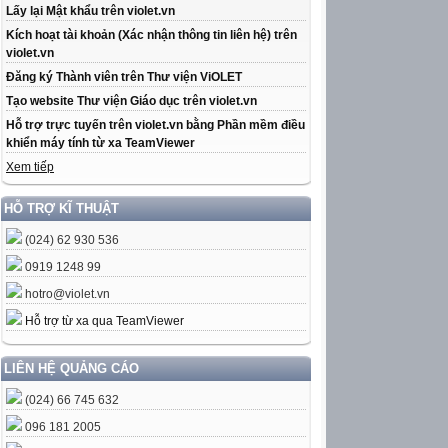
Lấy lại Mật khẩu trên violet.vn
Kích hoạt tài khoản (Xác nhận thông tin liên hệ) trên
violet.vn
Đăng ký Thành viên trên Thư viện ViOLET
Tạo website Thư viện Giáo dục trên violet.vn
Hỗ trợ trực tuyến trên violet.vn bằng Phần mềm điều
khiển máy tính từ xa TeamViewer
Xem tiếp
HỖ TRỢ KĨ THUẬT
(024) 62 930 536
0919 1248 99
hotro@violet.vn
Hỗ trợ từ xa qua TeamViewer
LIÊN HỆ QUẢNG CÁO
(024) 66 745 632
096 181 2005