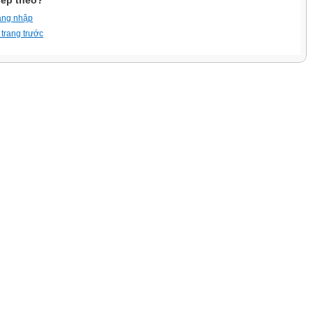
iếp theo?
ăng nhập
 trang trước