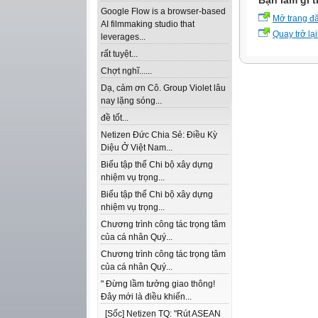
Bạn làm gì t
Google Flow is a browser-based
Mở trang đ
AI filmmaking studio that
Quay trở lại
leverages...
rất tuyệt...
Chợt nghĩ......
Dạ, cảm ơn Cô. Group Violet lâu
nay lặng sóng...
đề tốt...
Netizen Đức Chia Sẻ: Điều Kỳ
Diệu Ở Việt Nam...
Biểu tập thể Chi bộ xây dựng
nhiệm vụ trọng...
Biểu tập thể Chi bộ xây dựng
nhiệm vụ trọng...
Chương trình công tác trọng tâm
của cá nhân Quý...
Chương trình công tác trọng tâm
của cá nhân Quý...
" Đừng lầm tưởng giao thông!
Đây mới là điều khiến...
[Sốc] Netizen TQ: "Rút ASEAN