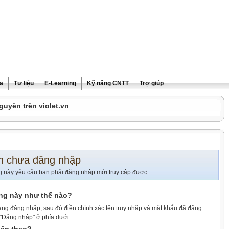
ra
Tư liệu
E-Learning
Kỹ năng CNTT
Trợ giúp
guyên trên violet.vn
n chưa đăng nhập
g này yêu cầu bạn phải đăng nhập mới truy cập được.
ang này như thế nào?
ang đăng nhập, sau đó điền chính xác tên truy nhập và mật khẩu đã đăng
 "Đăng nhập" ở phía dưới.