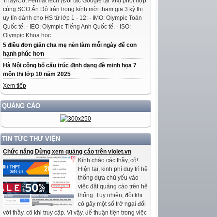
Thầy/Cô, FermatTech (Đối tác Google tại VN) phối hợp
cùng SCO Ấn Độ trân trọng kính mời tham gia 3 kỳ thi
uy tín dành cho HS từ lớp 1 - 12: - IMO: Olympic Toán
Quốc tế. - IEO: Olympic Tiếng Anh Quốc tế. - ISO:
Olympic Khoa học...
5 điều đơn giản cha mẹ nên làm mỗi ngày để con
hạnh phúc hơn
Hà Nội công bố cấu trúc định dạng đề minh họa 7
môn thi lớp 10 năm 2025
Xem tiếp
QUẢNG CÁO
TIN TỨC THƯ VIỆN
Chức năng Dừng xem quảng cáo trên violet.vn
Kính chào các thầy, cô!
Hiện tại, kinh phí duy trì hệ
thống dựa chủ yếu vào
việc đặt quảng cáo trên hệ
thống. Tuy nhiên, đôi khi
có gây một số trở ngại đối
với thầy, cô khi truy cập. Vì vậy, để thuận tiện trong việc