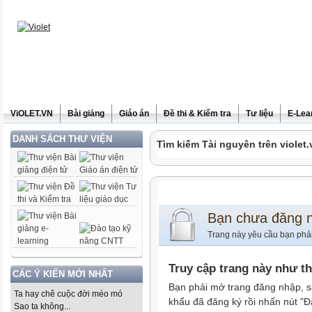
ViOLET.VN
Bài giảng
Giáo án
Đề thi & Kiểm tra
Tư liệu
E-Lea
DANH SÁCH THƯ VIỆN
Tìm kiếm Tài nguyên trên violet.
Bạn chưa đăng 
Trang này yêu cầu bạn phả
Truy cập trang này như t
CÁC Ý KIẾN MỚI NHẤT
Bạn phải mở trang đăng nhập, s
Ta hay chê cuộc đời méo mó
khẩu đã đăng ký rồi nhấn nút "Đ
Sao ta không...