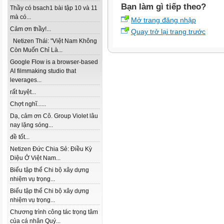
Bạn làm gì tiếp theo?
Thầy có bsach1 bài tập 10 và 11
mà có...
Mở trang đăng nhập
Cảm ơn thầy!...
Quay trở lại trang trước
Netizen Thái: "Việt Nam Không
Còn Muốn Chỉ Là...
Google Flow is a browser-based
AI filmmaking studio that
leverages...
rất tuyệt...
Chợt nghĩ......
Dạ, cảm ơn Cô. Group Violet lâu
nay lặng sóng...
đề tốt...
Netizen Đức Chia Sẻ: Điều Kỳ
Diệu Ở Việt Nam...
Biểu tập thể Chi bộ xây dựng
nhiệm vụ trọng...
Biểu tập thể Chi bộ xây dựng
nhiệm vụ trọng...
Chương trình công tác trọng tâm
của cá nhân Quý...