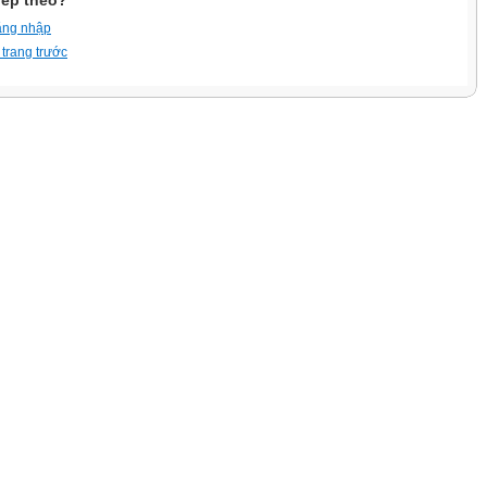
iếp theo?
ăng nhập
 trang trước