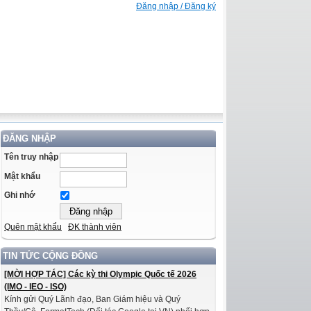
Đăng nhập / Đăng ký
ĐĂNG NHẬP
Tên truy nhập
Mật khẩu
Ghi nhớ
Quên mật khẩu
ĐK thành viên
TIN TỨC CỘNG ĐỒNG
[MỜI HỢP TÁC] Các kỳ thi Olympic Quốc tế 2026
(IMO - IEO - ISO)
Kính gửi Quý Lãnh đạo, Ban Giám hiệu và Quý