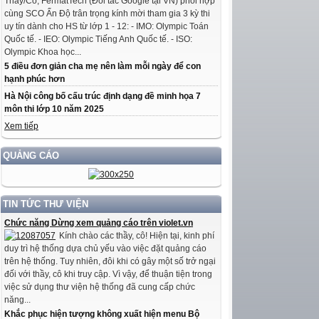
Thầy/Cô, FermatTech (Đối tác Google tại VN) phối hợp
cùng SCO Ấn Độ trân trọng kính mời tham gia 3 kỳ thi
uy tín dành cho HS từ lớp 1 - 12: - IMO: Olympic Toán
Quốc tế. - IEO: Olympic Tiếng Anh Quốc tế. - ISO:
Olympic Khoa học...
5 điều đơn giản cha mẹ nên làm mỗi ngày để con
hạnh phúc hơn
Hà Nội công bố cấu trúc định dạng đề minh họa 7
môn thi lớp 10 năm 2025
Xem tiếp
QUẢNG CÁO
TIN TỨC THƯ VIỆN
Chức năng Dừng xem quảng cáo trên violet.vn
Kính chào các thầy, cô! Hiện tại, kinh phí
duy trì hệ thống dựa chủ yếu vào việc đặt quảng cáo
trên hệ thống. Tuy nhiên, đôi khi có gây một số trở ngại
đối với thầy, cô khi truy cập. Vì vậy, để thuận tiện trong
việc sử dụng thư viện hệ thống đã cung cấp chức
năng...
Khắc phục hiện tượng không xuất hiện menu Bộ