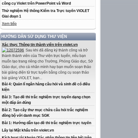
công cụ Violet trên PowerPoint và Word
Thử nghiệm Hệ thống Kiểm tra Trực tuyến ViOLET
Giai đoạn 1
Xem tiếp
HƯỚNG DẪN SỬ DỤNG THƯ VIỆN
Xác thực Thông tin thành viên trên violet.vn
Sau khi đã đăng ký thành công và trở
thành thành viên của Thư viện trực tuyến, nếu bạn
muốn tạo trang riêng cho Trường, Phòng Giáo dục, Sở
Giáo dục, cho cá nhân mình hay bạn muốn soạn thảo
bài giảng điện tử trực tuyến bằng công cụ soạn thảo
bài giảng ViOLET, bạn...
Bài 4: Quản lí ngân hàng câu hỏi và sinh đề có điều
kiện
Bài 3: Tạo đề thi trắc nghiệm trực tuyến dạng chọn
một đáp án đúng
Bài 2: Tạo cây thư mục chứa câu hỏi trắc nghiệm
đồng bộ với danh mục SGK
Bài 1: Hướng dẫn tạo đề thi trắc nghiệm trực tuyến
Lấy lại Mật khẩu trên violet.vn
Kích hoạt tài khoản (Xác nhận thông tin liên hệ) trên