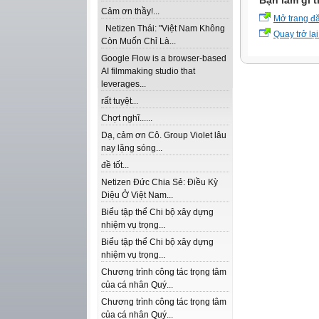
Bạn làm gì t
Cảm ơn thầy!...
Mở trang đ
Netizen Thái: "Việt Nam Không
Quay trở lại
Còn Muốn Chỉ Là...
Google Flow is a browser-based
AI filmmaking studio that
leverages...
rất tuyệt...
Chợt nghĩ......
Dạ, cảm ơn Cô. Group Violet lâu
nay lặng sóng...
đề tốt...
Netizen Đức Chia Sẻ: Điều Kỳ
Diệu Ở Việt Nam...
Biểu tập thể Chi bộ xây dựng
nhiệm vụ trọng...
Biểu tập thể Chi bộ xây dựng
nhiệm vụ trọng...
Chương trình công tác trọng tâm
của cá nhân Quý...
Chương trình công tác trọng tâm
của cá nhân Quý...