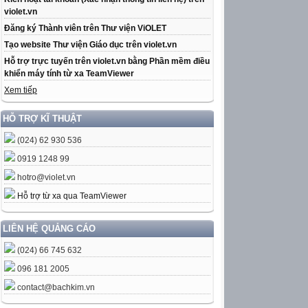
violet.vn
Đăng ký Thành viên trên Thư viện ViOLET
Tạo website Thư viện Giáo dục trên violet.vn
Hỗ trợ trực tuyến trên violet.vn bằng Phần mềm điều
khiển máy tính từ xa TeamViewer
Xem tiếp
HỖ TRỢ KĨ THUẬT
(024) 62 930 536
0919 1248 99
hotro@violet.vn
Hỗ trợ từ xa qua TeamViewer
LIÊN HỆ QUẢNG CÁO
(024) 66 745 632
096 181 2005
contact@bachkim.vn