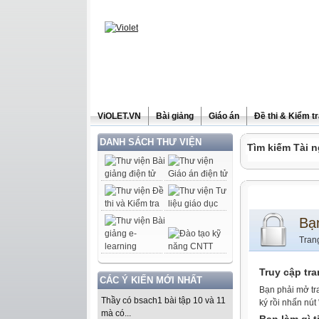
ViOLET.VN
Bài giảng
Giáo án
Đề thi & Kiểm t
DANH SÁCH THƯ VIỆN
Tìm kiếm Tài n
Bạ
Tran
Truy cập tr
CÁC Ý KIẾN MỚI NHẤT
Bạn phải mở tr
Thầy có bsach1 bài tập 10 và 11
ký rồi nhấn nút
mà có...