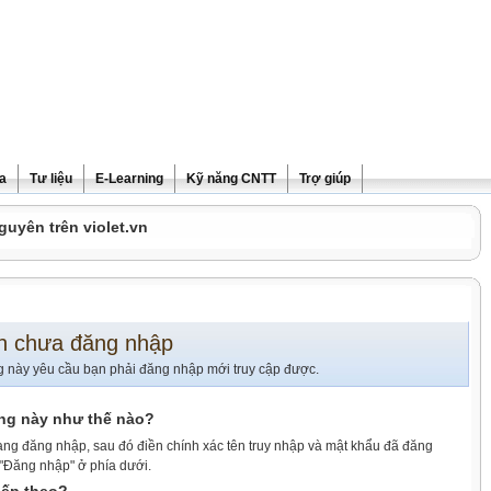
ra
Tư liệu
E-Learning
Kỹ năng CNTT
Trợ giúp
guyên trên violet.vn
n chưa đăng nhập
g này yêu cầu bạn phải đăng nhập mới truy cập được.
ang này như thế nào?
ang đăng nhập, sau đó điền chính xác tên truy nhập và mật khẩu đã đăng
 "Đăng nhập" ở phía dưới.