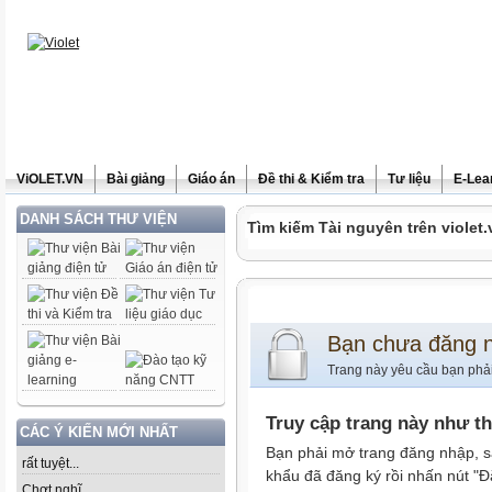
ViOLET.VN
Bài giảng
Giáo án
Đề thi & Kiểm tra
Tư liệu
E-Lea
DANH SÁCH THƯ VIỆN
Tìm kiếm Tài nguyên trên violet.
Bạn chưa đăng 
Trang này yêu cầu bạn phả
Truy cập trang này như t
CÁC Ý KIẾN MỚI NHẤT
Bạn phải mở trang đăng nhập, s
rất tuyệt...
khẩu đã đăng ký rồi nhấn nút "Đ
Chợt nghĩ......