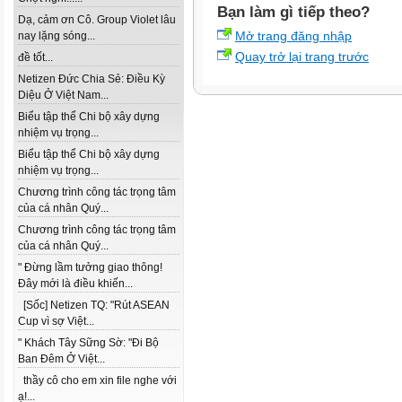
Bạn làm gì tiếp theo?
Dạ, cảm ơn Cô. Group Violet lâu
Mở trang đăng nhập
nay lặng sóng...
Quay trở lại trang trước
đề tốt...
Netizen Đức Chia Sẻ: Điều Kỳ
Diệu Ở Việt Nam...
Biểu tập thể Chi bộ xây dựng
nhiệm vụ trọng...
Biểu tập thể Chi bộ xây dựng
nhiệm vụ trọng...
Chương trình công tác trọng tâm
của cá nhân Quý...
Chương trình công tác trọng tâm
của cá nhân Quý...
" Đừng lầm tưởng giao thông!
Đây mới là điều khiến...
[Sốc] Netizen TQ: "Rút ASEAN
Cup vì sợ Việt...
" Khách Tây Sững Sờ: "Đi Bộ
Ban Đêm Ở Việt...
thầy cô cho em xin file nghe với
ạ!...