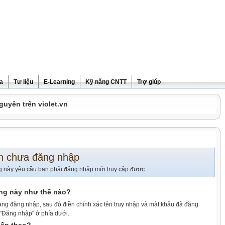
ra
Tư liệu
E-Learning
Kỹ năng CNTT
Trợ giúp
guyên trên violet.vn
n chưa đăng nhập
g này yêu cầu bạn phải đăng nhập mới truy cập được.
ang này như thế nào?
ang đăng nhập, sau đó điền chính xác tên truy nhập và mật khẩu đã đăng
 "Đăng nhập" ở phía dưới.