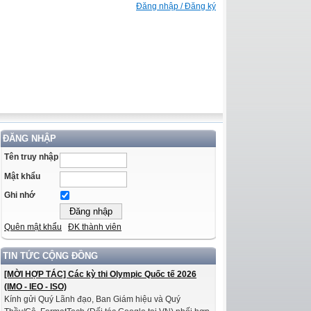
Đăng nhập / Đăng ký
ĐĂNG NHẬP
Tên truy nhập
Mật khẩu
Ghi nhớ
Quên mật khẩu
ĐK thành viên
TIN TỨC CỘNG ĐỒNG
[MỜI HỢP TÁC] Các kỳ thi Olympic Quốc tế 2026
(IMO - IEO - ISO)
Kính gửi Quý Lãnh đạo, Ban Giám hiệu và Quý