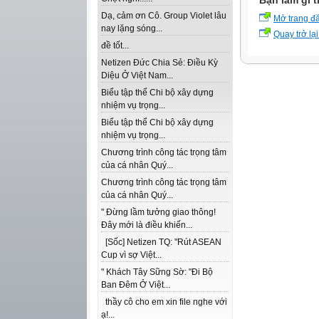
Bạn làm gì t
Dạ, cảm ơn Cô. Group Violet lâu
Mở trang đ
nay lặng sóng...
Quay trở lại
đề tốt...
Netizen Đức Chia Sẻ: Điều Kỳ
Diệu Ở Việt Nam...
Biểu tập thể Chi bộ xây dựng
nhiệm vụ trọng...
Biểu tập thể Chi bộ xây dựng
nhiệm vụ trọng...
Chương trình công tác trọng tâm
của cá nhân Quý...
Chương trình công tác trọng tâm
của cá nhân Quý...
" Đừng lầm tưởng giao thông!
Đây mới là điều khiến...
[Sốc] Netizen TQ: "Rút ASEAN
Cup vì sợ Việt...
" Khách Tây Sững Sờ: "Đi Bộ
Ban Đêm Ở Việt...
thầy cô cho em xin file nghe với
ạ!...