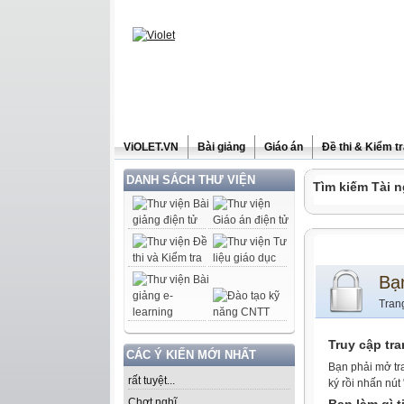
ViOLET.VN
Bài giảng
Giáo án
Đề thi & Kiểm t
DANH SÁCH THƯ VIỆN
Tìm kiếm Tài n
Bạ
Tran
Truy cập tr
CÁC Ý KIẾN MỚI NHẤT
Bạn phải mở tr
rất tuyệt...
ký rồi nhấn nút
Chợt nghĩ......