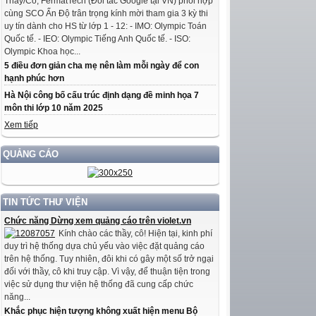
Thầy/Cô, FermatTech (Đối tác Google tại VN) phối hợp
cùng SCO Ấn Độ trân trọng kính mời tham gia 3 kỳ thi
uy tín dành cho HS từ lớp 1 - 12: - IMO: Olympic Toán
Quốc tế. - IEO: Olympic Tiếng Anh Quốc tế. - ISO:
Olympic Khoa học...
5 điều đơn giản cha mẹ nên làm mỗi ngày để con
hạnh phúc hơn
Hà Nội công bố cấu trúc định dạng đề minh họa 7
môn thi lớp 10 năm 2025
Xem tiếp
QUẢNG CÁO
TIN TỨC THƯ VIỆN
Chức năng Dừng xem quảng cáo trên violet.vn
Kính chào các thầy, cô! Hiện tại, kinh phí
duy trì hệ thống dựa chủ yếu vào việc đặt quảng cáo
trên hệ thống. Tuy nhiên, đôi khi có gây một số trở ngại
đối với thầy, cô khi truy cập. Vì vậy, để thuận tiện trong
việc sử dụng thư viện hệ thống đã cung cấp chức
năng...
Khắc phục hiện tượng không xuất hiện menu Bộ