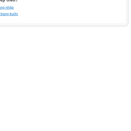
iếp theo?
ăng nhập
 trang trước