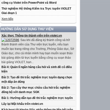
công cụ Violet trên PowerPoint và Word
Thử nghiệm Hệ thống Kiểm tra Trực tuyến ViOLET
Giai đoạn 1
Xem tiếp
HƯỚNG DẪN SỬ DỤNG THƯ VIỆN
Xác thực Thông tin thành viên trên violet.vn
Sau khi đã đăng ký thành công và trở
thành thành viên của Thư viện trực tuyến, nếu bạn
muốn tạo trang riêng cho Trường, Phòng Giáo dục, Sở
Giáo dục, cho cá nhân mình hay bạn muốn soạn thảo
bài giảng điện tử trực tuyến bằng công cụ soạn thảo
bài giảng ViOLET, bạn...
Bài 4: Quản lí ngân hàng câu hỏi và sinh đề có điều
kiện
Bài 3: Tạo đề thi trắc nghiệm trực tuyến dạng chọn
một đáp án đúng
Bài 2: Tạo cây thư mục chứa câu hỏi trắc nghiệm
đồng bộ với danh mục SGK
Bài 1: Hướng dẫn tạo đề thi trắc nghiệm trực tuyến
Lấy lại Mật khẩu trên violet.vn
Kích hoạt tài khoản (Xác nhận thông tin liên hệ) trên