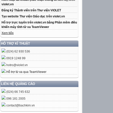
violet.vn
Đăng ký Thành viên trên Thư viện ViOLET
Tạo website Thư viện Giáo dục trên violet.vn
Hỗ trợ trực tuyến trên violet.vn bằng Phần mềm điều
khiển máy tính từ xa TeamViewer
Xem tiếp
HỖ TRỢ KĨ THUẬT
(024) 62 930 536
0919 1248 99
hotro@violet.vn
Hỗ trợ từ xa qua TeamViewer
LIÊN HỆ QUẢNG CÁO
(024) 66 745 632
096 181 2005
contact@bachkim.vn