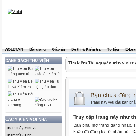
ViOLET.VN
Bài giảng
Giáo án
Đề thi & Kiểm tra
Tư liệu
E-Lea
DANH SÁCH THƯ VIỆN
Tìm kiếm Tài nguyên trên violet.
Bạn chưa đăng 
Trang này yêu cầu bạn phả
Truy cập trang này như t
CÁC Ý KIẾN MỚI NHẤT
Bạn phải mở trang đăng nhập, s
Thăm thầy Minh An !...
khẩu đã đăng ký rồi nhấn nút "Đ
Thăm thầy Tình !...