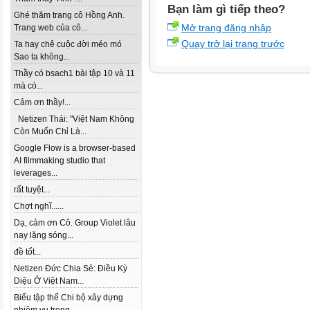
Bạn làm gì tiếp theo?
Ghé thăm trang cô Hồng Anh.
Mở trang đăng nhập
Trang web của cô...
Quay trở lại trang trước
Ta hay chê cuộc đời méo mó
Sao ta không...
Thầy có bsach1 bài tập 10 và 11
mà có...
Cảm ơn thầy!...
Netizen Thái: "Việt Nam Không
Còn Muốn Chỉ Là...
Google Flow is a browser-based
AI filmmaking studio that
leverages...
rất tuyệt...
Chợt nghĩ......
Dạ, cảm ơn Cô. Group Violet lâu
nay lặng sóng...
đề tốt...
Netizen Đức Chia Sẻ: Điều Kỳ
Diệu Ở Việt Nam...
Biểu tập thể Chi bộ xây dựng