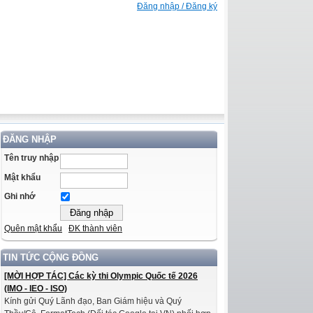
Đăng nhập / Đăng ký
ĐĂNG NHẬP
Tên truy nhập
Mật khẩu
Ghi nhớ
Quên mật khẩu
ĐK thành viên
TIN TỨC CỘNG ĐỒNG
[MỜI HỢP TÁC] Các kỳ thi Olympic Quốc tế 2026
(IMO - IEO - ISO)
Kính gửi Quý Lãnh đạo, Ban Giám hiệu và Quý