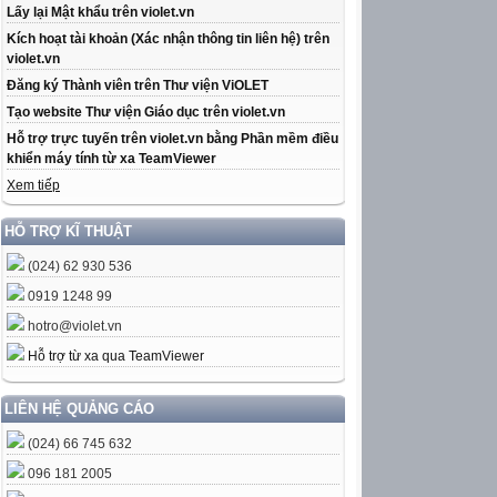
Lấy lại Mật khẩu trên violet.vn
Kích hoạt tài khoản (Xác nhận thông tin liên hệ) trên
violet.vn
Đăng ký Thành viên trên Thư viện ViOLET
Tạo website Thư viện Giáo dục trên violet.vn
Hỗ trợ trực tuyến trên violet.vn bằng Phần mềm điều
khiển máy tính từ xa TeamViewer
Xem tiếp
HỖ TRỢ KĨ THUẬT
(024) 62 930 536
0919 1248 99
hotro@violet.vn
Hỗ trợ từ xa qua TeamViewer
LIÊN HỆ QUẢNG CÁO
(024) 66 745 632
096 181 2005