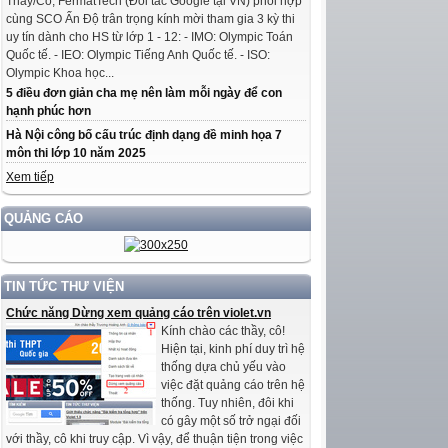
Thầy/Cô, FermatTech (Đối tác Google tại VN) phối hợp
cùng SCO Ấn Độ trân trọng kính mời tham gia 3 kỳ thi
uy tín dành cho HS từ lớp 1 - 12: - IMO: Olympic Toán
Quốc tế. - IEO: Olympic Tiếng Anh Quốc tế. - ISO:
Olympic Khoa học...
5 điều đơn giản cha mẹ nên làm mỗi ngày để con
hạnh phúc hơn
Hà Nội công bố cấu trúc định dạng đề minh họa 7
môn thi lớp 10 năm 2025
Xem tiếp
QUẢNG CÁO
TIN TỨC THƯ VIỆN
Chức năng Dừng xem quảng cáo trên violet.vn
Kính chào các thầy, cô!
Hiện tại, kinh phí duy trì hệ
thống dựa chủ yếu vào
việc đặt quảng cáo trên hệ
thống. Tuy nhiên, đôi khi
có gây một số trở ngại đối
với thầy, cô khi truy cập. Vì vậy, để thuận tiện trong việc