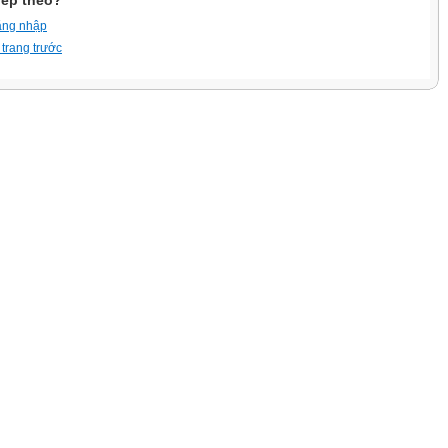
iếp theo?
ăng nhập
 trang trước