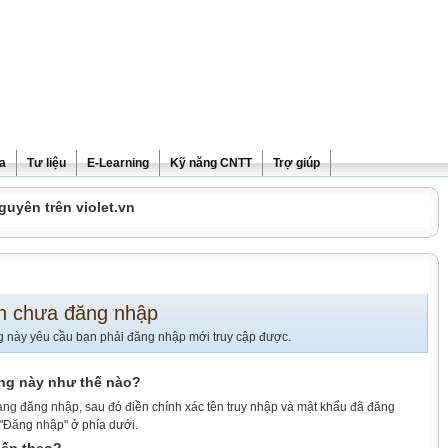
ra
Tư liệu
E-Learning
Kỹ năng CNTT
Trợ giúp
guyên trên violet.vn
n chưa đăng nhập
g này yêu cầu bạn phải đăng nhập mới truy cập được.
ang này như thế nào?
ang đăng nhập, sau đó điền chính xác tên truy nhập và mật khẩu đã đăng
 "Đăng nhập" ở phía dưới.