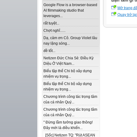
Bạn làm gì t
Google Flow is a browser-based
Mở trang đ
AI filmmaking studio that
Quay trở lại
leverages...
rất tuyệt...
Chợt nghĩ......
Dạ, cảm ơn Cô. Group Violet lâu
nay lặng sóng...
đề tốt...
Netizen Đức Chia Sẻ: Điều Kỳ
Diệu Ở Việt Nam...
Biểu tập thể Chi bộ xây dựng
nhiệm vụ trọng...
Biểu tập thể Chi bộ xây dựng
nhiệm vụ trọng...
Chương trình công tác trọng tâm
của cá nhân Quý...
Chương trình công tác trọng tâm
của cá nhân Quý...
" Đừng lầm tưởng giao thông!
Đây mới là điều khiến...
[Sốc] Netizen TQ: "Rút ASEAN