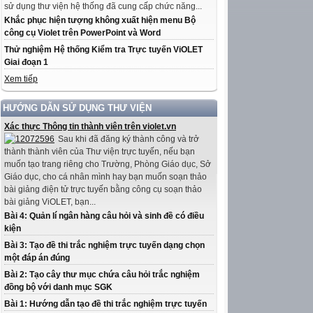
sử dụng thư viện hệ thống đã cung cấp chức năng...
Khắc phục hiện tượng không xuất hiện menu Bộ
công cụ Violet trên PowerPoint và Word
Thử nghiệm Hệ thống Kiểm tra Trực tuyến ViOLET
Giai đoạn 1
Xem tiếp
HƯỚNG DẪN SỬ DỤNG THƯ VIỆN
Xác thực Thông tin thành viên trên violet.vn
Sau khi đã đăng ký thành công và trở
thành thành viên của Thư viện trực tuyến, nếu bạn
muốn tạo trang riêng cho Trường, Phòng Giáo dục, Sở
Giáo dục, cho cá nhân mình hay bạn muốn soạn thảo
bài giảng điện tử trực tuyến bằng công cụ soạn thảo
bài giảng ViOLET, bạn...
Bài 4: Quản lí ngân hàng câu hỏi và sinh đề có điều
kiện
Bài 3: Tạo đề thi trắc nghiệm trực tuyến dạng chọn
một đáp án đúng
Bài 2: Tạo cây thư mục chứa câu hỏi trắc nghiệm
đồng bộ với danh mục SGK
Bài 1: Hướng dẫn tạo đề thi trắc nghiệm trực tuyến