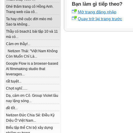
Bạn làm gì tiếp theo?
Ghé thăm trang cô Hồng Anh.
Mở trang đăng nhập
Trang web của cô...
Quay trở lại trang trước
Ta hay chê cuộc đời méo mó
Sao ta không...
Thầy có bsach1 bài tập 10 và 11
mà có...
Cảm ơn thầy!...
Netizen Thái: "Việt Nam Không
Còn Muốn Chỉ Là...
Google Flow is a browser-based
AI filmmaking studio that
leverages...
rất tuyệt...
Chợt nghĩ......
Dạ, cảm ơn Cô. Group Violet lâu
nay lặng sóng...
đề tốt...
Netizen Đức Chia Sẻ: Điều Kỳ
Diệu Ở Việt Nam...
Biểu tập thể Chi bộ xây dựng