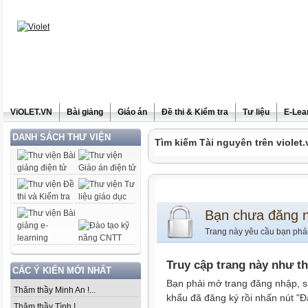
ViOLET.VN
Bài giảng
Giáo án
Đề thi & Kiểm tra
Tư liệu
E-Lea
DANH SÁCH THƯ VIỆN
Tìm kiếm Tài nguyên trên violet.
Bạn chưa đăng 
Trang này yêu cầu bạn phả
Truy cập trang này như t
CÁC Ý KIẾN MỚI NHẤT
Bạn phải mở trang đăng nhập, s
Thăm thầy Minh An !...
khẩu đã đăng ký rồi nhấn nút "Đ
Thăm thầy Tình !...