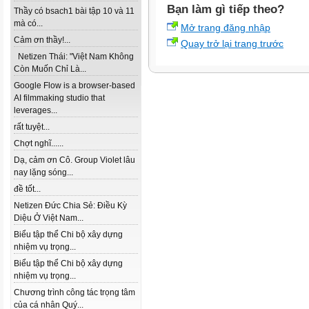
Bạn làm gì tiếp theo?
Thầy có bsach1 bài tập 10 và 11
mà có...
Mở trang đăng nhập
Cảm ơn thầy!...
Quay trở lại trang trước
Netizen Thái: "Việt Nam Không
Còn Muốn Chỉ Là...
Google Flow is a browser-based
AI filmmaking studio that
leverages...
rất tuyệt...
Chợt nghĩ......
Dạ, cảm ơn Cô. Group Violet lâu
nay lặng sóng...
đề tốt...
Netizen Đức Chia Sẻ: Điều Kỳ
Diệu Ở Việt Nam...
Biểu tập thể Chi bộ xây dựng
nhiệm vụ trọng...
Biểu tập thể Chi bộ xây dựng
nhiệm vụ trọng...
Chương trình công tác trọng tâm
của cá nhân Quý...