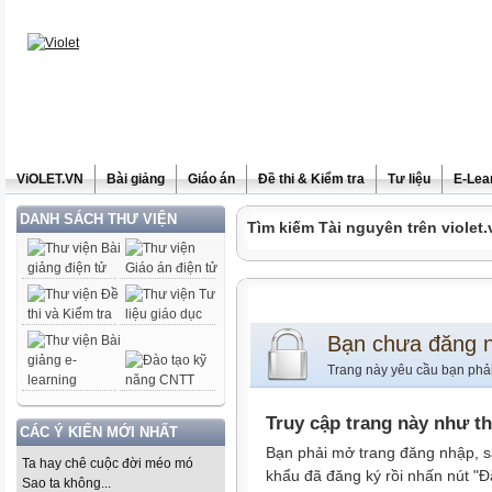
ViOLET.VN
Bài giảng
Giáo án
Đề thi & Kiểm tra
Tư liệu
E-Lea
DANH SÁCH THƯ VIỆN
Tìm kiếm Tài nguyên trên violet.
Bạn chưa đăng 
Trang này yêu cầu bạn phả
Truy cập trang này như t
CÁC Ý KIẾN MỚI NHẤT
Bạn phải mở trang đăng nhập, s
Ta hay chê cuộc đời méo mó
khẩu đã đăng ký rồi nhấn nút "Đ
Sao ta không...