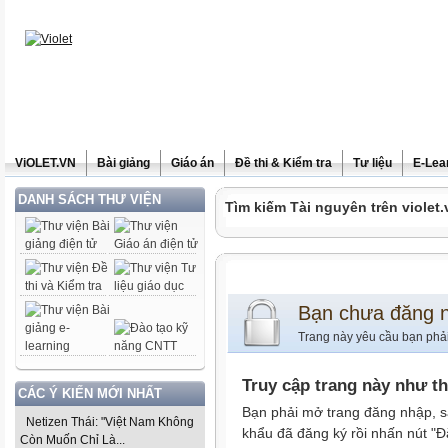
ViOLET.VN
Bài giảng
Giáo án
Đề thi & Kiểm tra
Tư liệu
E-Lea
DANH SÁCH THƯ VIỆN
Tìm kiếm Tài nguyên trên violet.
Bạn chưa đăng 
Trang này yêu cầu bạn phả
Truy cập trang này như t
CÁC Ý KIẾN MỚI NHẤT
Bạn phải mở trang đăng nhập, s
Netizen Thái: "Việt Nam Không
khẩu đã đăng ký rồi nhấn nút "Đ
Còn Muốn Chỉ Là...