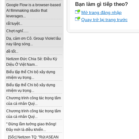
Bạn làm gì tiếp theo?
Google Flow is a browser-based
AI filmmaking studio that
Mở trang đăng nhập
leverages...
Quay trở lại trang trước
rất tuyệt...
Chợt nghĩ......
Dạ, cảm ơn Cô. Group Violet lâu
nay lặng sóng...
đề tốt...
Netizen Đức Chia Sẻ: Điều Kỳ
Diệu Ở Việt Nam...
Biểu tập thể Chi bộ xây dựng
nhiệm vụ trọng...
Biểu tập thể Chi bộ xây dựng
nhiệm vụ trọng...
Chương trình công tác trọng tâm
của cá nhân Quý...
Chương trình công tác trọng tâm
của cá nhân Quý...
" Đừng lầm tưởng giao thông!
Đây mới là điều khiến...
[Sốc] Netizen TQ: "Rút ASEAN