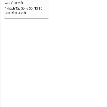
Cup vì sợ Việt...
" Khách Tây Sững Sờ: "Đi Bộ
Ban Đêm Ở Việt...