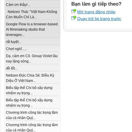
Bạn làm gì tiếp theo?
Cảm ơn thầy!...
Mở trang đăng nhập
Netizen Thái: "Việt Nam Không
Còn Muốn Chỉ Là...
Quay trở lại trang trước
Google Flow is a browser-based
AI filmmaking studio that
leverages...
rất tuyệt...
Chợt nghĩ......
Dạ, cảm ơn Cô. Group Violet lâu
nay lặng sóng...
đề tốt...
Netizen Đức Chia Sẻ: Điều Kỳ
Diệu Ở Việt Nam...
Biểu tập thể Chi bộ xây dựng
nhiệm vụ trọng...
Biểu tập thể Chi bộ xây dựng
nhiệm vụ trọng...
Chương trình công tác trọng tâm
của cá nhân Quý...
Chương trình công tác trọng tâm
của cá nhân Quý...