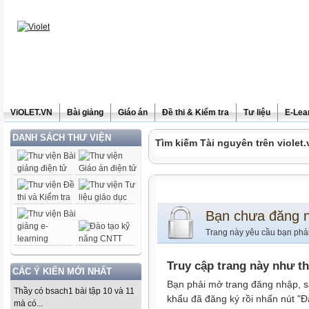
ViOLET.VN
Bài giảng
Giáo án
Đề thi & Kiểm tra
Tư liệu
E-Lea
DANH SÁCH THƯ VIỆN
Tìm kiếm Tài nguyên trên violet.
Bạn chưa đăng 
Trang này yêu cầu bạn phả
Truy cập trang này như t
CÁC Ý KIẾN MỚI NHẤT
Bạn phải mở trang đăng nhập, s
Thầy có bsach1 bài tập 10 và 11
khẩu đã đăng ký rồi nhấn nút "Đ
mà có...