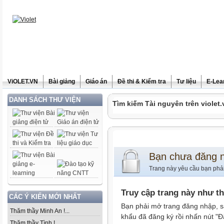
ViOLET.VN
Bài giảng
Giáo án
Đề thi & Kiểm tra
Tư liệu
E-Lea
DANH SÁCH THƯ VIỆN
Tìm kiếm Tài nguyên trên violet.
Bạn chưa đăng 
Trang này yêu cầu bạn phả
Truy cập trang này như t
CÁC Ý KIẾN MỚI NHẤT
Bạn phải mở trang đăng nhập, s
Thăm thầy Minh An !...
khẩu đã đăng ký rồi nhấn nút "Đ
Thăm thầy Tình !...