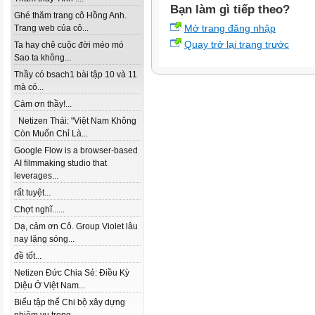
Bạn làm gì tiếp theo?
Ghé thăm trang cô Hồng Anh.
Mở trang đăng nhập
Trang web của cô...
Quay trở lại trang trước
Ta hay chê cuộc đời méo mó
Sao ta không...
Thầy có bsach1 bài tập 10 và 11
mà có...
Cảm ơn thầy!...
Netizen Thái: "Việt Nam Không
Còn Muốn Chỉ Là...
Google Flow is a browser-based
AI filmmaking studio that
leverages...
rất tuyệt...
Chợt nghĩ......
Dạ, cảm ơn Cô. Group Violet lâu
nay lặng sóng...
đề tốt...
Netizen Đức Chia Sẻ: Điều Kỳ
Diệu Ở Việt Nam...
Biểu tập thể Chi bộ xây dựng