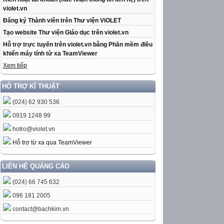
violet.vn
Đăng ký Thành viên trên Thư viện ViOLET
Tạo website Thư viện Giáo dục trên violet.vn
Hỗ trợ trực tuyến trên violet.vn bằng Phần mềm điều
khiển máy tính từ xa TeamViewer
Xem tiếp
HỖ TRỢ KĨ THUẬT
(024) 62 930 536
0919 1248 99
hotro@violet.vn
Hỗ trợ từ xa qua TeamViewer
LIÊN HỆ QUẢNG CÁO
(024) 66 745 632
096 181 2005
contact@bachkim.vn