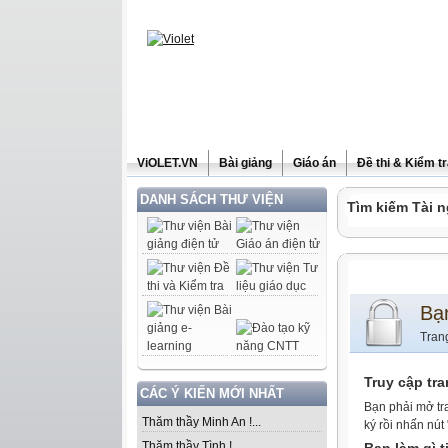
ViOLET.VN
Bài giảng
Giáo án
Đề thi & Kiểm t
DANH SÁCH THƯ VIỆN
Tìm kiếm Tài n
Bạ
Tran
Truy cập tr
CÁC Ý KIẾN MỚI NHẤT
Bạn phải mở tr
Thăm thầy Minh An !...
ký rồi nhấn nút
Thăm thầy Tình !...