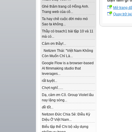
Bạn làm gì t
Ghé thăm trang cô Hồng Anh.
Mở trang đ
Trang web của cô...
Quay trở lại
Ta hay chê cuộc đời méo mó
Sao ta không...
Thầy có bsach1 bài tập 10 và 11
mà có...
Cảm ơn thầy!...
Netizen Thái: "Việt Nam Không
Còn Muốn Chỉ Là...
Google Flow is a browser-based
AI filmmaking studio that
leverages...
rất tuyệt...
Chợt nghĩ......
Dạ, cảm ơn Cô. Group Violet lâu
nay lặng sóng...
đề tốt...
Netizen Đức Chia Sẻ: Điều Kỳ
Diệu Ở Việt Nam...
Biểu tập thể Chi bộ xây dựng