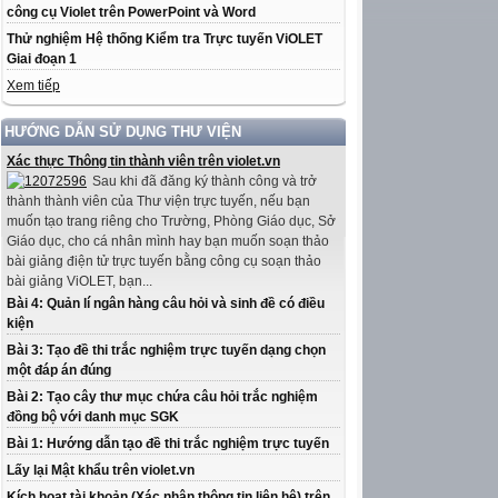
công cụ Violet trên PowerPoint và Word
Thử nghiệm Hệ thống Kiểm tra Trực tuyến ViOLET
Giai đoạn 1
Xem tiếp
HƯỚNG DẪN SỬ DỤNG THƯ VIỆN
Xác thực Thông tin thành viên trên violet.vn
Sau khi đã đăng ký thành công và trở
thành thành viên của Thư viện trực tuyến, nếu bạn
muốn tạo trang riêng cho Trường, Phòng Giáo dục, Sở
Giáo dục, cho cá nhân mình hay bạn muốn soạn thảo
bài giảng điện tử trực tuyến bằng công cụ soạn thảo
bài giảng ViOLET, bạn...
Bài 4: Quản lí ngân hàng câu hỏi và sinh đề có điều
kiện
Bài 3: Tạo đề thi trắc nghiệm trực tuyến dạng chọn
một đáp án đúng
Bài 2: Tạo cây thư mục chứa câu hỏi trắc nghiệm
đồng bộ với danh mục SGK
Bài 1: Hướng dẫn tạo đề thi trắc nghiệm trực tuyến
Lấy lại Mật khẩu trên violet.vn
Kích hoạt tài khoản (Xác nhận thông tin liên hệ) trên