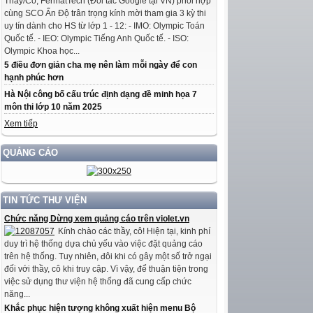
Thầy/Cô, FermatTech (Đối tác Google tại VN) phối hợp
cùng SCO Ấn Độ trân trọng kính mời tham gia 3 kỳ thi
uy tín dành cho HS từ lớp 1 - 12: - IMO: Olympic Toán
Quốc tế. - IEO: Olympic Tiếng Anh Quốc tế. - ISO:
Olympic Khoa học...
5 điều đơn giản cha mẹ nên làm mỗi ngày để con
hạnh phúc hơn
Hà Nội công bố cấu trúc định dạng đề minh họa 7
môn thi lớp 10 năm 2025
Xem tiếp
QUẢNG CÁO
TIN TỨC THƯ VIỆN
Chức năng Dừng xem quảng cáo trên violet.vn
Kính chào các thầy, cô! Hiện tại, kinh phí
duy trì hệ thống dựa chủ yếu vào việc đặt quảng cáo
trên hệ thống. Tuy nhiên, đôi khi có gây một số trở ngại
đối với thầy, cô khi truy cập. Vì vậy, để thuận tiện trong
việc sử dụng thư viện hệ thống đã cung cấp chức
năng...
Khắc phục hiện tượng không xuất hiện menu Bộ