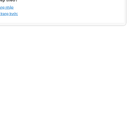
iếp theo?
ăng nhập
 trang trước