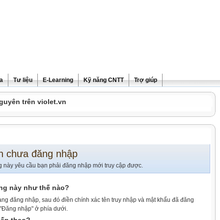
ra
Tư liệu
E-Learning
Kỹ năng CNTT
Trợ giúp
guyên trên violet.vn
n chưa đăng nhập
g này yêu cầu bạn phải đăng nhập mới truy cập được.
ang này như thế nào?
ang đăng nhập, sau đó điền chính xác tên truy nhập và mật khẩu đã đăng
 "Đăng nhập" ở phía dưới.