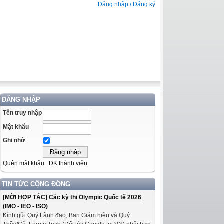
Đăng nhập / Đăng ký
ĐĂNG NHẬP
Tên truy nhập
Mật khẩu
Ghi nhớ
Quên mật khẩu
ĐK thành viên
TIN TỨC CỘNG ĐỒNG
[MỜI HỢP TÁC] Các kỳ thi Olympic Quốc tế 2026
(IMO - IEO - ISO)
Kính gửi Quý Lãnh đạo, Ban Giám hiệu và Quý