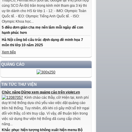
Thầy/Cô, FermatTech (Đối tác Google tại VN) phối hợp
cùng SCO Ấn Độ trân trọng kính mời tham gia 3 kỳ thi
uy tín dành cho HS từ lớp 1 - 12: - IMO: Olympic Toán
Quốc tế. - IEO: Olympic Tiếng Anh Quốc tế. - ISO:
Olympic Khoa học...
5 điều đơn giản cha mẹ nên làm mỗi ngày để con
hạnh phúc hơn
Hà Nội công bố cấu trúc định dạng đề minh họa 7
môn thi lớp 10 năm 2025
Xem tiếp
QUẢNG CÁO
TIN TỨC THƯ VIỆN
Chức năng Dừng xem quảng cáo trên violet.vn
Kính chào các thầy, cô! Hiện tại, kinh phí
duy trì hệ thống dựa chủ yếu vào việc đặt quảng cáo
trên hệ thống. Tuy nhiên, đôi khi có gây một số trở ngại
đối với thầy, cô khi truy cập. Vì vậy, để thuận tiện trong
việc sử dụng thư viện hệ thống đã cung cấp chức
năng...
Khắc phục hiện tượng không xuất hiện menu Bộ