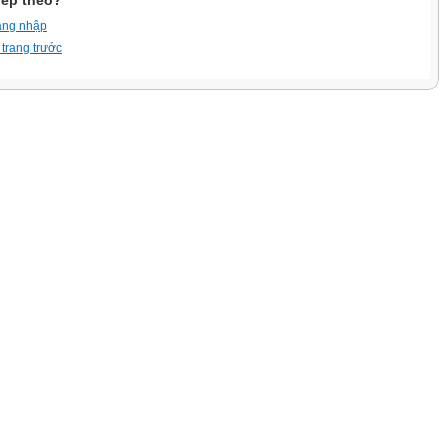
iếp theo?
ăng nhập
 trang trước