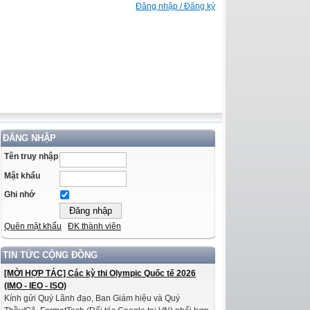
Đăng nhập / Đăng ký
ĐĂNG NHẬP
Tên truy nhập
Mật khẩu
Ghi nhớ
Quên mật khẩu
ĐK thành viên
TIN TỨC CỘNG ĐỒNG
[MỜI HỢP TÁC] Các kỳ thi Olympic Quốc tế 2026
(IMO - IEO - ISO)
Kính gửi Quý Lãnh đạo, Ban Giám hiệu và Quý