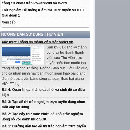
công cụ Violet trên PowerPoint và Word
Thử nghiệm Hệ thống Kiểm tra Trực tuyến ViOLET
Giai đoạn 1
Xem tiếp
HƯỚNG DẪN SỬ DỤNG THƯ VIỆN
Xác thực Thông tin thành viên trên violet.vn
Sau khi đã đăng ký thành
công và trở thành thành
viên của Thư viện trực
tuyến, nếu bạn muốn tạo
trang riêng cho Trường, Phòng Giáo dục, Sở Giáo dục,
cho cá nhân mình hay bạn muốn soạn thảo bài giảng
điện tử trực tuyến bằng công cụ soạn thảo bài giảng
ViOLET, bạn...
Bài 4: Quản lí ngân hàng câu hỏi và sinh đề có điều
kiện
Bài 3: Tạo đề thi trắc nghiệm trực tuyến dạng chọn
một đáp án đúng
Bài 2: Tạo cây thư mục chứa câu hỏi trắc nghiệm
đồng bộ với danh mục SGK
Bài 1: Hướng dẫn tạo đề thi trắc nghiệm trực tuyến