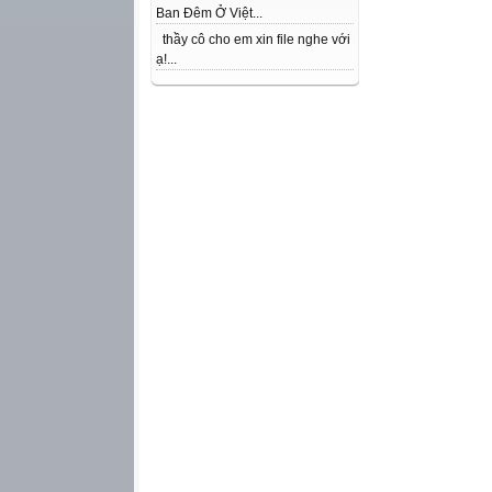
Ban Đêm Ở Việt...
thầy cô cho em xin file nghe với
ạ!...