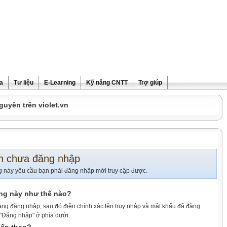
ra
Tư liệu
E-Learning
Kỹ năng CNTT
Trợ giúp
guyên trên violet.vn
n chưa đăng nhập
g này yêu cầu bạn phải đăng nhập mới truy cập được.
ang này như thế nào?
ang đăng nhập, sau đó điền chính xác tên truy nhập và mật khẩu đã đăng
 "Đăng nhập" ở phía dưới.