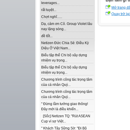
Bạn làm gì t
leverages...
Mở trang đ
rất tuyệt...
Quay trở lại
Chợt nghĩ......
Dạ, cảm ơn Cô. Group Violet lâu
nay lặng sóng...
đề tốt...
Netizen Đức Chia Sẻ: Điều Kỳ
Diệu Ở Việt Nam...
Biểu tập thể Chi bộ xây dựng
nhiệm vụ trọng...
Biểu tập thể Chi bộ xây dựng
nhiệm vụ trọng...
Chương trình công tác trọng tâm
của cá nhân Quý...
Chương trình công tác trọng tâm
của cá nhân Quý...
" Đừng lầm tưởng giao thông!
Đây mới là điều khiến...
[Sốc] Netizen TQ: "Rút ASEAN
Cup vì sợ Việt...
" Khách Tây Sững Sờ: "Đi Bộ