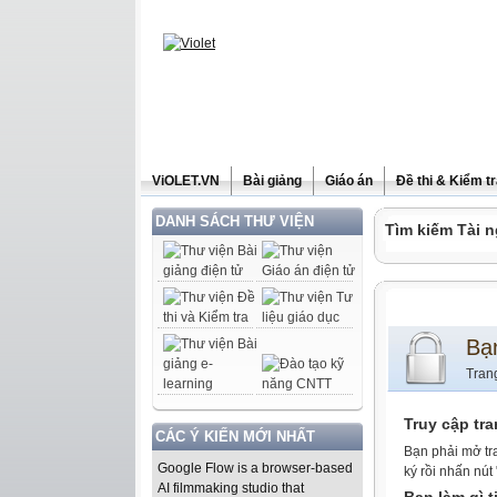
ViOLET.VN
Bài giảng
Giáo án
Đề thi & Kiểm t
DANH SÁCH THƯ VIỆN
Tìm kiếm Tài n
Bạ
Tran
Truy cập tr
CÁC Ý KIẾN MỚI NHẤT
Bạn phải mở tr
Google Flow is a browser-based
ký rồi nhấn nút
AI filmmaking studio that