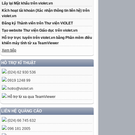
Lấy lại Mật khẩu trên violet.vn
Kích hoạt tài khoản (Xác nhận thông tin liên hệ) trên
violet.vn
Đăng ký Thành viên trên Thư viện ViOLET
Tạo website Thư viện Giáo dục trên violet.vn
Hỗ trợ trực tuyến trên violet.vn bằng Phần mềm điều
khiển máy tính từ xa TeamViewer
Xem tiếp
HỖ TRỢ KĨ THUẬT
(024) 62 930 536
0919 1248 99
hotro@violet.vn
Hỗ trợ từ xa qua TeamViewer
LIÊN HỆ QUẢNG CÁO
(024) 66 745 632
096 181 2005