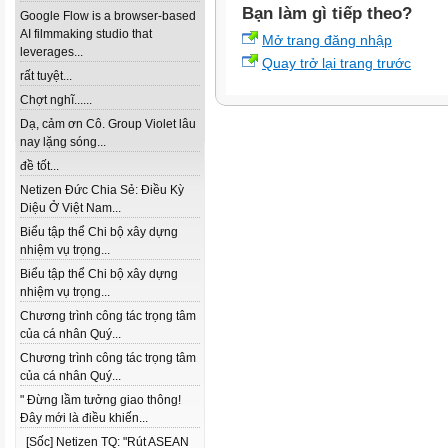
Bạn làm gì tiếp theo?
Google Flow is a browser-based
AI filmmaking studio that
Mở trang đăng nhập
leverages...
Quay trở lại trang trước
rất tuyệt...
Chợt nghĩ......
Dạ, cảm ơn Cô. Group Violet lâu
nay lặng sóng...
đề tốt...
Netizen Đức Chia Sẻ: Điều Kỳ
Diệu Ở Việt Nam...
Biểu tập thể Chi bộ xây dựng
nhiệm vụ trọng...
Biểu tập thể Chi bộ xây dựng
nhiệm vụ trọng...
Chương trình công tác trọng tâm
của cá nhân Quý...
Chương trình công tác trọng tâm
của cá nhân Quý...
" Đừng lầm tưởng giao thông!
Đây mới là điều khiến...
[Sốc] Netizen TQ: "Rút ASEAN