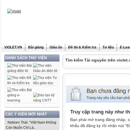
ViOLET.VN
Bài giảng
Giáo án
Đề thi & Kiểm tra
Tư liệu
E-Lea
DANH SÁCH THƯ VIỆN
Tìm kiếm Tài nguyên trên violet.
Bạn chưa đăng 
Trang này yêu cầu bạn phả
Truy cập trang này như t
CÁC Ý KIẾN MỚI NHẤT
Bạn phải mở trang đăng nhập, s
Netizen Thái: "Việt Nam Không
khẩu đã đăng ký rồi nhấn nút "Đ
Còn Muốn Chỉ Là...