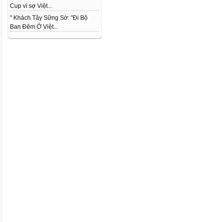
Cup vì sợ Việt...
" Khách Tây Sững Sờ: "Đi Bộ
Ban Đêm Ở Việt...