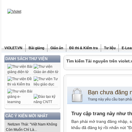
ViOLET.VN
Bài giảng
Giáo án
Đề thi & Kiểm tra
Tư liệu
E-Lea
DANH SÁCH THƯ VIỆN
Tìm kiếm Tài nguyên trên violet.
Bạn chưa đăng 
Trang này yêu cầu bạn phả
Truy cập trang này như t
CÁC Ý KIẾN MỚI NHẤT
Bạn phải mở trang đăng nhập, s
Netizen Thái: "Việt Nam Không
khẩu đã đăng ký rồi nhấn nút "Đ
Còn Muốn Chỉ Là...