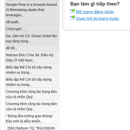
Bạn làm gì tiếp theo?
Google Flow is a browser-based
AI filmmaking studio that
Mở trang đăng nhập
leverages...
Quay trở lại trang trước
rất tuyệt...
Chợt nghĩ......
Dạ, cảm ơn Cô. Group Violet lâu
nay lặng sóng...
đề tốt...
Netizen Đức Chia Sẻ: Điều Kỳ
Diệu Ở Việt Nam...
Biểu tập thể Chi bộ xây dựng
nhiệm vụ trọng...
Biểu tập thể Chi bộ xây dựng
nhiệm vụ trọng...
Chương trình công tác trọng tâm
của cá nhân Quý...
Chương trình công tác trọng tâm
của cá nhân Quý...
" Đừng lầm tưởng giao thông!
Đây mới là điều khiến...
[Sốc] Netizen TQ: "Rút ASEAN