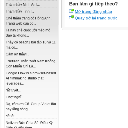
Bạn làm gì tiếp theo?
Thăm thầy Minh An !...
Mở trang đăng nhập
Thăm thầy Tình !...
Quay trở lại trang trước
Ghé thăm trang cô Hồng Anh.
Trang web của cô...
Ta hay chê cuộc đời méo mó
Sao ta không...
Thầy có bsach1 bài tập 10 và 11
mà có...
Cảm ơn thầy!...
Netizen Thái: "Việt Nam Không
Còn Muốn Chỉ Là...
Google Flow is a browser-based
AI filmmaking studio that
leverages...
rất tuyệt...
Chợt nghĩ......
Dạ, cảm ơn Cô. Group Violet lâu
nay lặng sóng...
đề tốt...
Netizen Đức Chia Sẻ: Điều Kỳ