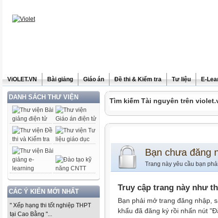
ViOLET.VN
Bài giảng
Giáo án
Đề thi & Kiểm tra
Tư liệu
E-Lea
DANH SÁCH THƯ VIỆN
Tìm kiếm Tài nguyên trên violet.
Bạn chưa đăng 
Trang này yêu cầu bạn phả
Truy cập trang này như t
CÁC Ý KIẾN MỚI NHẤT
Bạn phải mở trang đăng nhập, s
" Xếp hạng thi tốt nghiệp THPT
khẩu đã đăng ký rồi nhấn nút "Đ
tại Cao Bằng "...