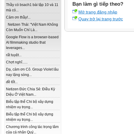
Bạn làm gì tiếp theo?
Thầy có bsach1 bài tập 10 và 11
mà có...
Mở trang đăng nhập
Cảm ơn thầy!...
Quay trở lại trang trước
Netizen Thái: "Việt Nam Không
Còn Muốn Chỉ Là...
Google Flow is a browser-based
AI filmmaking studio that
leverages...
rất tuyệt...
Chợt nghĩ......
Dạ, cảm ơn Cô. Group Violet lâu
nay lặng sóng...
đề tốt...
Netizen Đức Chia Sẻ: Điều Kỳ
Diệu Ở Việt Nam...
Biểu tập thể Chi bộ xây dựng
nhiệm vụ trọng...
Biểu tập thể Chi bộ xây dựng
nhiệm vụ trọng...
Chương trình công tác trọng tâm
của cá nhân Quý...