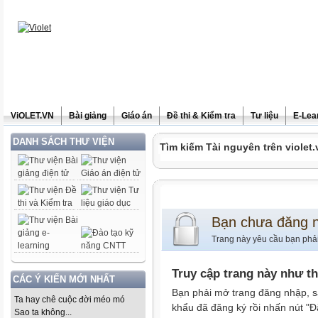
ViOLET.VN
Bài giảng
Giáo án
Đề thi & Kiểm tra
Tư liệu
E-Lea
DANH SÁCH THƯ VIỆN
Tìm kiếm Tài nguyên trên violet.
Bạn chưa đăng 
Trang này yêu cầu bạn phả
Truy cập trang này như t
CÁC Ý KIẾN MỚI NHẤT
Bạn phải mở trang đăng nhập, s
Ta hay chê cuộc đời méo mó
khẩu đã đăng ký rồi nhấn nút "Đ
Sao ta không...