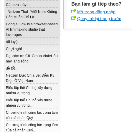
Bạn làm gì tiếp theo?
Cảm ơn thầy!...
Mở trang đăng nhập
Netizen Thái: "Việt Nam Không
Còn Muốn Chỉ Là...
Quay trở lại trang trước
Google Flow is a browser-based
AI filmmaking studio that
leverages...
rất tuyệt...
Chợt nghĩ......
Dạ, cảm ơn Cô. Group Violet lâu
nay lặng sóng...
đề tốt...
Netizen Đức Chia Sẻ: Điều Kỳ
Diệu Ở Việt Nam...
Biểu tập thể Chi bộ xây dựng
nhiệm vụ trọng...
Biểu tập thể Chi bộ xây dựng
nhiệm vụ trọng...
Chương trình công tác trọng tâm
của cá nhân Quý...
Chương trình công tác trọng tâm
của cá nhân Quý...