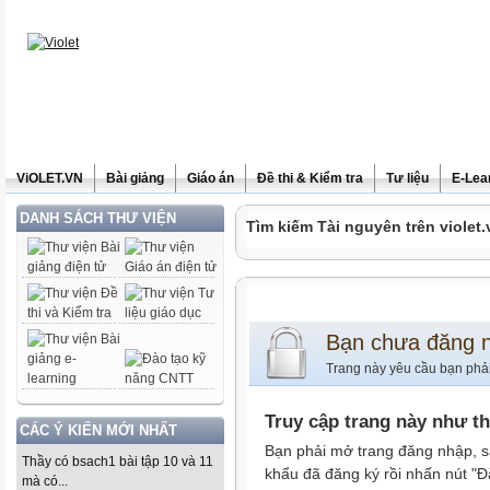
ViOLET.VN
Bài giảng
Giáo án
Đề thi & Kiểm tra
Tư liệu
E-Lea
DANH SÁCH THƯ VIỆN
Tìm kiếm Tài nguyên trên violet.
Bạn chưa đăng 
Trang này yêu cầu bạn phả
Truy cập trang này như t
CÁC Ý KIẾN MỚI NHẤT
Bạn phải mở trang đăng nhập, s
Thầy có bsach1 bài tập 10 và 11
khẩu đã đăng ký rồi nhấn nút "Đ
mà có...