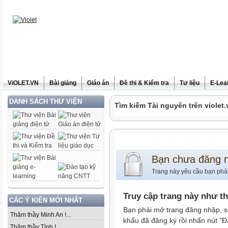
ViOLET.VN
Bài giảng
Giáo án
Đề thi & Kiểm tra
Tư liệu
E-Lea
DANH SÁCH THƯ VIỆN
Tìm kiếm Tài nguyên trên violet.
Bạn chưa đăng 
Trang này yêu cầu bạn phả
Truy cập trang này như t
CÁC Ý KIẾN MỚI NHẤT
Bạn phải mở trang đăng nhập, s
Thăm thầy Minh An !...
khẩu đã đăng ký rồi nhấn nút "Đ
Thăm thầy Tình !...