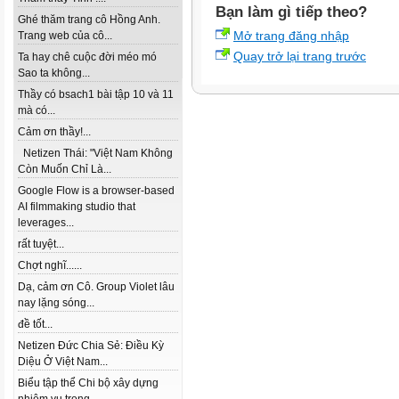
Bạn làm gì tiếp theo?
Ghé thăm trang cô Hồng Anh.
Mở trang đăng nhập
Trang web của cô...
Quay trở lại trang trước
Ta hay chê cuộc đời méo mó
Sao ta không...
Thầy có bsach1 bài tập 10 và 11
mà có...
Cảm ơn thầy!...
Netizen Thái: "Việt Nam Không
Còn Muốn Chỉ Là...
Google Flow is a browser-based
AI filmmaking studio that
leverages...
rất tuyệt...
Chợt nghĩ......
Dạ, cảm ơn Cô. Group Violet lâu
nay lặng sóng...
đề tốt...
Netizen Đức Chia Sẻ: Điều Kỳ
Diệu Ở Việt Nam...
Biểu tập thể Chi bộ xây dựng