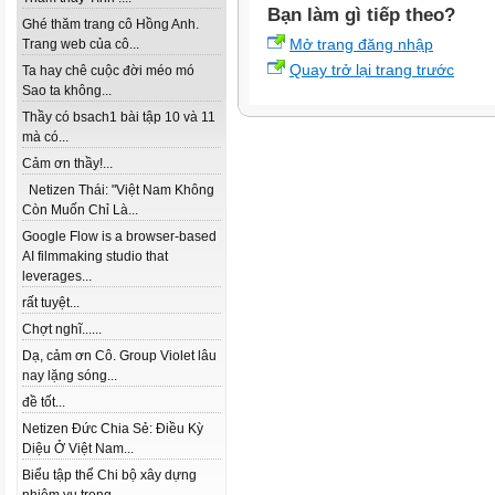
Bạn làm gì tiếp theo?
Ghé thăm trang cô Hồng Anh.
Mở trang đăng nhập
Trang web của cô...
Quay trở lại trang trước
Ta hay chê cuộc đời méo mó
Sao ta không...
Thầy có bsach1 bài tập 10 và 11
mà có...
Cảm ơn thầy!...
Netizen Thái: "Việt Nam Không
Còn Muốn Chỉ Là...
Google Flow is a browser-based
AI filmmaking studio that
leverages...
rất tuyệt...
Chợt nghĩ......
Dạ, cảm ơn Cô. Group Violet lâu
nay lặng sóng...
đề tốt...
Netizen Đức Chia Sẻ: Điều Kỳ
Diệu Ở Việt Nam...
Biểu tập thể Chi bộ xây dựng