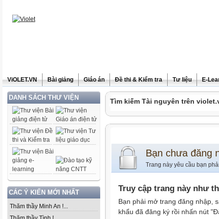
ViOLET.VN
Bài giảng
Giáo án
Đề thi & Kiểm tra
Tư liệu
E-Lea
DANH SÁCH THƯ VIỆN
Tìm kiếm Tài nguyên trên violet.
Bạn chưa đăng 
Trang này yêu cầu bạn phả
Truy cập trang này như t
CÁC Ý KIẾN MỚI NHẤT
Bạn phải mở trang đăng nhập, s
Thăm thầy Minh An !...
khẩu đã đăng ký rồi nhấn nút "Đ
Thăm thầy Tình !...